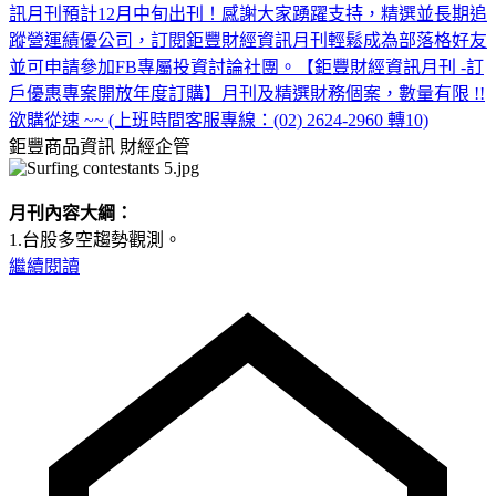
訊月刊預計12月中旬出刊！感謝大家踴躍支持，精選並長期追
蹤營運績優公司，訂閱鉅豐財經資訊月刊輕鬆成為部落格好友
並可申請參加FB專屬投資討論社團。【鉅豐財經資訊月刊 -訂
戶優惠專案開放年度訂購】月刊及精選財務個案，數量有限 !!
欲購從速 ~~ (上班時間客服專線：(02) 2624-2960 轉10)
鉅豐商品資訊
財經企管
月刊內容大綱：
1.台股多空趨勢觀測。
繼續閱讀