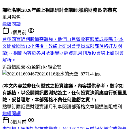
課程名稱:2026年線上視訊研討會
講師:獵豹財務長 郭恭克
單月報名：
繼續閱讀
7個月前
台塑四寶近期股價突轉強，他們11月營收有跟著成長嗎？(本
文開放閱讀12小時後，改線上研討會學員或限部落格好友閱
讀) ~ 相關內容於各月號鉅豐財經資訊月刊及投資線上研討會
解析。
追蹤個股營收(盈餘)
財經企管
(本文內容並非任何型式之投資建議，內容謹供參考，數字如
有誤植，以公開資訊觀測站為主，任何投資決策應自行衡量風
險，妥善理財，本部落格不負任何盈虧之責！
)
點擊訂購鉅豐財經資訊月刊享閱讀部落格文章暢通無阻權利
繼續閱讀
8個月前
申請加入無限期好友的機會！至114/12/31日前報名並完成繳費