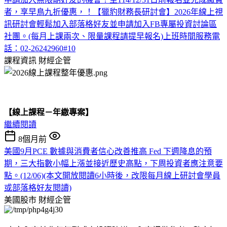
者，享早鳥九折優惠，！【獵豹財務長研討會】2026年線上視
訊研討會輕鬆加入部落格好友並申請加入FB專屬投資討論區
社團。(每月上課兩次、限量課程請提早報名)上班時間服務電
話：02-26242960#10
課程資訊
財經企管
【線上課程－年繳專案】
繼續閱讀
8個月前
美國9月PCE 數據與消費者信心改善推高 Fed 下週降息的預
期，三大指數小幅上漲並接近歷史高點，下周投資者應注意要
點。(12/06)(本文開放閱讀6小時後，改限每月線上研討會學員
或部落格好友閱讀)
美國股市
財經企管