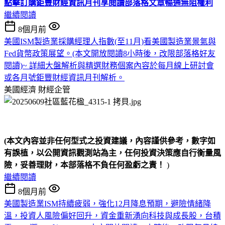
點擊訂購鉅豐財經資訊月刊享閱讀部落格文章暢通無阻權利
繼續閱讀
8個月前
美國ISM製造業採購經理人指數(至11月)看美國製造業景氣與
Fed貨幣政策展望。(本文開放閱讀8小時後，改限部落格好友
閱讀)~ 詳細大盤解析與精選財務個案內容於每月線上研討會
或各月號鉅豐財經資訊月刊解析。
美國經濟
財經企管
(本文內容並非任何型式之投資建議，內容謹供參考，數字如
有誤植，以公開資訊觀測站為主，任何投資決策應自行衡量風
險，妥善理財，本部落格不負任何盈虧之責！
)
繼續閱讀
8個月前
美國製造業ISM持續疲弱，強化12月降息預期，避險情緒降
溫，投資人風險偏好回升，資金重新湧向科技與成長股，台積