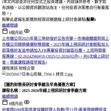
(本文內容並非任何型式之投資建議，內容謹供參考，數字如
有誤植，以公開資訊觀測站為主，任何投資決策應自行衡量風
險。)
點擊此處報名鉅豐財經資訊精選線上研討會課程
(點擊)
繼續閱讀
8個月前
上市櫃公司2025年第三季財接近公告完畢。市場總體趨勢與上
市櫃公司精選績優財務個案。2025年線上視訊研討會輕鬆加入
部落格好友並申請加入FB專屬投資討論區社團。上班時間客
服專線：02-26242960#10 (2025/12-2026/02月)，共6次線上研討
會，限量課程請提早報名)
課程資訊
財經企管
【獵豹財務長研討會季繳及早鳥優惠方案】
課程名稱：2025-2026年線上視訊研討會季繳方案
繼續閱讀
8個月前
由美國ISM非製造業採購經理人指數(至11月)看美國總體經濟