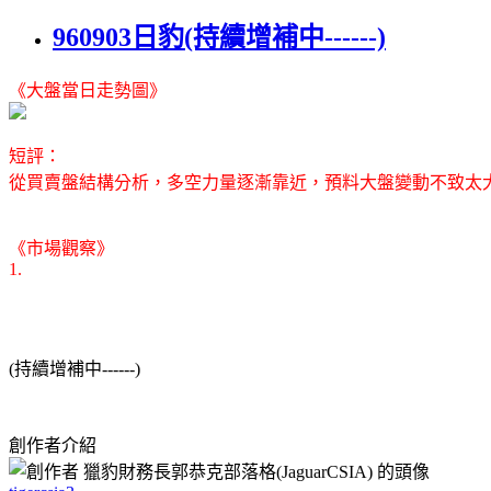
960903日豹(持續增補中------)
《大盤當日走勢圖》
短評：
從買賣盤結構分析，多空力量逐漸靠近，預料大盤變動不致太
《市場觀察》
1.
(持續增補中------)
創作者介紹