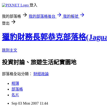
登入
我的部落格
我的部落格後台
我的帳號
登出
獵豹財務長郭恭克部落格(Jaguar
跳到主文
投資討論、旅遊生活紀實園地
部落格全站分類：
財經政論
相簿
部落格
名片
Sep
03
Mon
2007
11:44