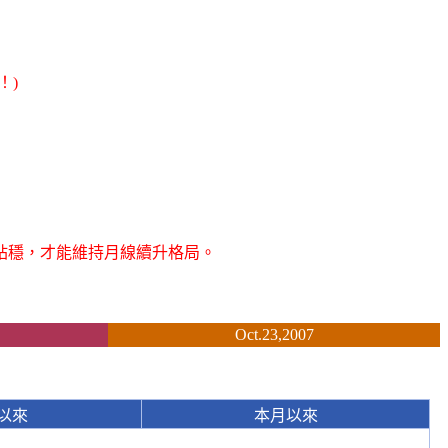
！)
站穩，才能維持月線續升格局。
Oct.23,2007
以來
本月以來