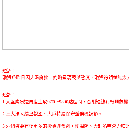
短評：
融資戶昨日因大盤劇挫，約略呈現觀望態度，融資餘額並無太大
短評：
1.大盤應迅速再度上攻9700~9800點區間，否則短線有轉弱危機
2.三大法人續呈觀望、大戶持續保守並俟機調節。
3.這個盤要有梗更多的投資興奮劑，使媒體、大師名嘴齊力吹