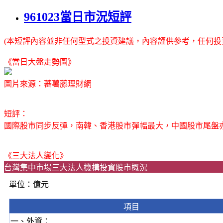
961023當日市況短評
(本短評內容並非任何型式之投資建議，內容謹供參考，任何投
《當日大盤走勢圖》
圖片來源：蕃薯藤理財網
短評：
國際股市同步反彈，南韓、香港股市彈幅最大，中國股市尾盤亦
《三大法人變化》
台灣集中市場三大法人機構投資股市概況
單位：億元
項目
一、外資：