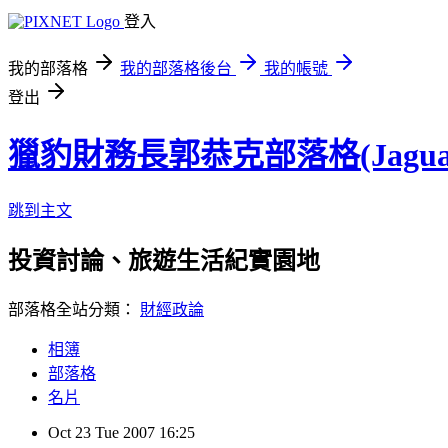
登入
我的部落格
我的部落格後台
我的帳號
登出
獵豹財務長郭恭克部落格(Jaguar
跳到主文
投資討論、旅遊生活紀實園地
部落格全站分類：
財經政論
相簿
部落格
名片
Oct
23
Tue
2007
16:25