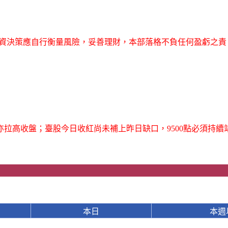
資決策應自行衡量風險，妥善理財，本部落格不負任何盈虧之責
拉高收盤；臺股今日收紅尚未補上昨日缺口，9500點必須持續
本日
本週