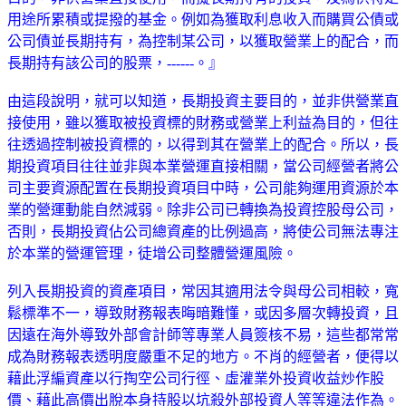
用途所累積或提撥的基金。例如為獲取利息收入而購買公債或
公司債並長期持有，為控制某公司，以獲取營業上的配合，而
長期持有該公司的股票，------。』
由這段說明，就可以知道，長期投資主要目的，並非供營業直
接使用，雖以獲取被投資標的財務或營業上利益為目的，但往
往透過控制被投資標的，以得到其在營業上的配合。所以，長
期投資項目往往並非與本業營運直接相關，當公司經營者將公
司主要資源配置在長期投資項目中時，公司能夠運用資源於本
業的營運動能自然減弱。除非公司已轉換為投資控股母公司，
否則，長期投資佔公司總資產的比例過高，將使公司無法專注
於本業的營運管理，徒增公司整體營運風險。
列入長期投資的資產項目，常因其適用法令與母公司相較，寬
鬆標準不一，導致財務報表晦暗難懂，或因多層次轉投資，且
因遠在海外導致外部會計師等專業人員簽核不易，這些都常常
成為財務報表透明度嚴重不足的地方。不肖的經營者，便得以
藉此浮編資產以行掏空公司行徑、虛灌業外投資收益炒作股
價、藉此高價出脫本身持股以坑殺外部投資人等等違法作為。