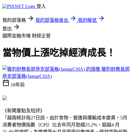
登入
我的部落格
我的部落格後台
我的帳號
登出
國際金融市場
財經企管
當物價上漲吃掉經濟成長！
獵豹財務長郭
恭克部落格(JaguarCSIA)
18年前
《新聞重點及短評》
「越南統計局27日說，由於食物、營建與運輸成本變貴，5月
消費者物價指數（CPI）比去年同月勁揚25.2%，超越4 月
21.4%的增幅，為連續第七月呈現兩位數增長，使越南取代斯