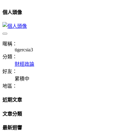
個人頭像
暱稱：
tigercsia3
分類：
財經政論
好友：
累積中
地區：
近期文章
文章分類
最新迴響