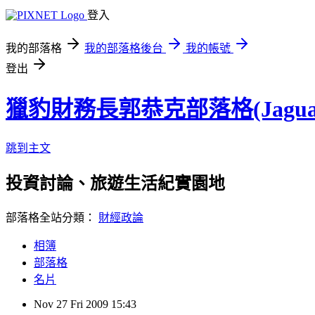
登入
我的部落格
我的部落格後台
我的帳號
登出
獵豹財務長郭恭克部落格(Jaguar
跳到主文
投資討論、旅遊生活紀實園地
部落格全站分類：
財經政論
相簿
部落格
名片
Nov
27
Fri
2009
15:43