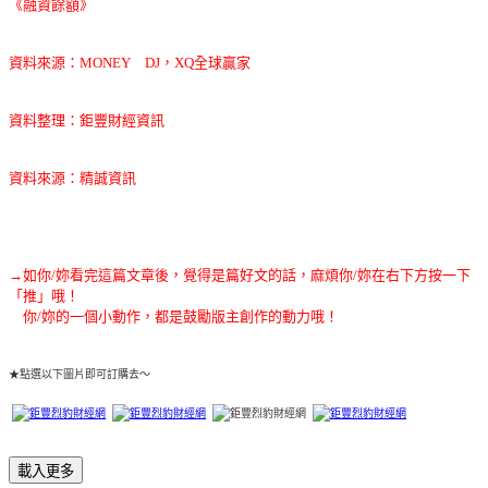
《融資餘額》
資料來源：MONEY DJ，XQ全球贏家
資料整理：鉅豐財經資訊
資料來源：精誠資訊
→如你/妳看完這篇文章後，覺得是篇好文的話，麻煩你/妳在右下方按一下
「推」哦！
你/妳的一個小動作，都是鼓勵版主創作的動力哦！
★點選以下圖片即可訂購去～
載入更多