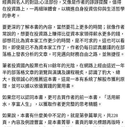
經典與名人的對話;心法部份，又像是作者的諄諄提醒，值得
在投資路上，一再細琢體會，以精進自身投資信仰與生活哲學
的參考。
要更深的了解本書的內容，當然要花上更多的時間；就像作者
常說的，想要在投資路上賺得比從資本家領得薪水更多的錢，
卻想花比為資本家工作更少的時間，是不可求的。這也可以看
到，即使是已不為資本家工作了，作者仍每日認真嚴謹的在部
落格上發表分析的文章，可見邁向財務自由之路，並無捷徑。
筆者投資國內股票也有10餘年的光陰，在網路上經由這近一年
半的部落格文章的瀏覽與演講及課程親炙，認識了豹大、總
大。我很誠心的推薦這本書，這是一本有系統了解股市獲利原
理，並可以據以依循實踐的實用書。
如果您可以認同本書，更可去買作者的前一本書，「活用薪
水，享富人生」，以獲取作者更完整的思考精髓。
如果說，本書有什麼美中不足的，就是第參篇單元，共228
頁，內容及例證豐富，是本書菁華，書頁的單元標題再版時，