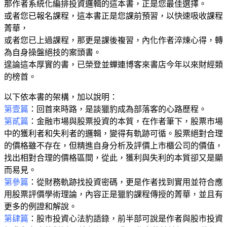
那作者系統化編排投資邏輯的這本書，正是您最佳選擇。
或者您已報名課程，這本書正是您課前預習，以快速吸收課程
菁華，
或者您已上過課程，那更是課後複習，內化作者淬煉心得，轉
為自身操盤絕技的案頭書。
遑論這本厚實的書，已榮登並蟬連博客來書店今年以來財經類
的榜首。
以下依本書的架構，加以說明：
第壹篇
：回首來時路，是談獵豹成為部落客的心路歷程。
第貳篇
：金融市場與股票投資的本質，在作者筆下，股票市場
中的獲利者和失利者的邏輯，變得有軌跡可循。股票絕對合理
的價格雖不存在，但精進自身分析及評價上市櫃公司的價值，
找出相對合理的價格區間，從此，獲利與失利的本質卻又是顯
而易見。
第參篇
：從財務軌跡找投資密碼，更是作者找到實用並符合應
用股票評價學術理論，內容正是獵豹課程傳授的菁華，並且有
更多的例證和解說。
第肆篇
：股市投資心法豹語錄，前半部可說是作者與股市投資