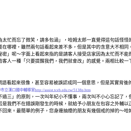
太忙而忘了微笑，請多包涵」，哈姆太郎一直覺得這句話怪怪的
怪在哪裡，雖然兩句話看起來差不多，但是其中的含意大不相同
秘密」呢～字面上看起來指的是請客人接受店家因為太忙而不能
給客人一種「只要提醒我們，我們就會改」的感覺。兩相比較一
詞語看起來很像，甚至容易被誤認成同一個意思，但是其實背後
中市立漢口國中輔導室
http://assist.tceb.edu.tw/5138p.htm
過三」的原則，一次叫年紀小不懂事，兩次叫不小心忘記了，但
若是我們不在錯誤剛發生的時候，就給予小朋友在包容之外輔以
不回來。最簡單的例子，您身邊抽煙的朋友有幾個戒的掉的～哈