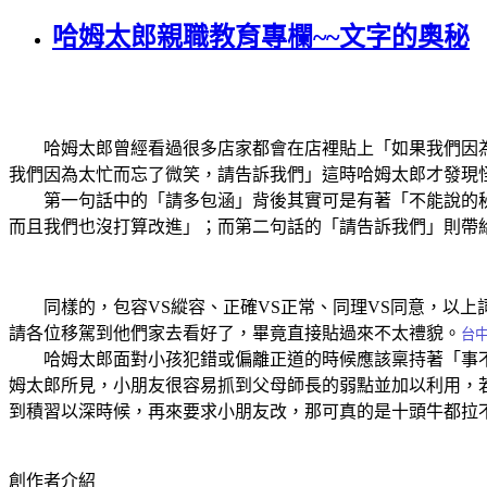
哈姆太郎親職教育專欄~~文字的奧秘
哈姆太郎曾經看過很多店家都會在店裡貼上「如果我們因為
我們因為太忙而忘了微笑，請告訴我們」這時哈姆太郎才發現
第一句話中的「請多包涵」背後其實可是有著「不能說的
而且我們也沒打算改進」；而第二句話的「請告訴我們」則帶
同樣的，包容
VS
縱容、正確
VS
正常、同理
VS
同意，以上
請各位移駕到他們家去看好了，畢竟直接貼過來不太禮貌。
台
哈姆太郎面對小孩犯錯或偏離正道的時候應該稟持著「事不
姆太郎所見，小朋友很容易抓到父母師長的弱點並加以利用，
到積習以深時候，再來要求小朋友改，那可真的是十頭牛都拉
創作者介紹