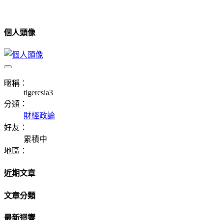
個人頭像
暱稱：
tigercsia3
分類：
財經政論
好友：
累積中
地區：
近期文章
文章分類
最新迴響