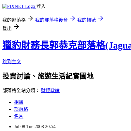
登入
我的部落格
我的部落格後台
我的帳號
登出
獵豹財務長郭恭克部落格(Jaguar
跳到主文
投資討論、旅遊生活紀實園地
部落格全站分類：
財經政論
相簿
部落格
名片
Jul
08
Tue
2008
20:54