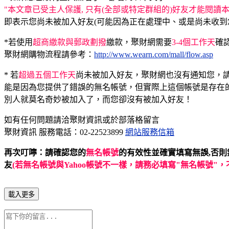
"本文章已受主人保護, 只有(全部或特定群組的)好友才能閱讀本
即表示您尚未被加入好友(可能因為正在處理中、或是尚未收到您的
*若使用
超商繳款與郵政劃撥
繳款，聚財網需要
3-4個工作天
確
聚財網購物流程請參考：
http://www.wearn.com/mall/flow.asp
* 若
超過五個工作天
尚未被加入好友，聚財網也沒有通知您，
能是因為您提供了錯誤的無名帳號，但實際上這個帳號是存在的(別
別人就莫名奇妙被加入了，而您卻沒有被加入好友！
如有任何問題請洽聚財資訊或於部落格留言
聚財資訊 服務電話：02-22523899
網站服務信箱
再次叮嚀：請確認您的
無名帳號
的有效性並確實填寫無誤,否
友
(若無名帳號與Yahoo帳號不一樣，請務必填寫"無名帳號"，不
載入更多