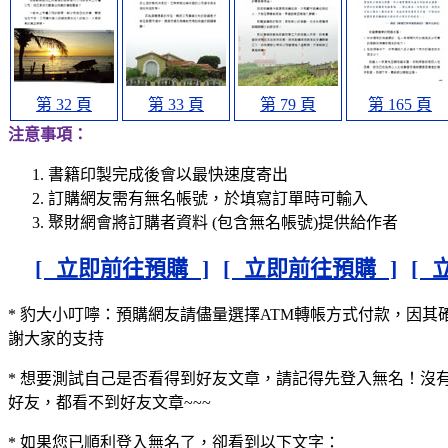
第 32 頁
第 33 頁
第 79 頁
第 165 頁
注意事項：
書籍印製完成後會以最快速度寄出
訂購網友需有無名帳號，於填寫訂單時可輸入
聚財網會將訂購者資料 (包含無名帳號)提供給作者
[ 立即前往預購 ]
[ 立即前往預購 ]
[ 
* 豹大小叮嚀：預購網友請儘量選擇ATM轉帳方式付款，因其
謝大家的支持
* 想要測試自己是否看得到好友文章，請記得先登入無名！沒
好友，都看不到好友文章~~~
* 如果您已順利登入無名了，卻看到以下文字：