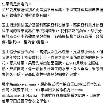
仁果倒是肯定的。
至於夏皮楠這個別名更是摸不著頭緒，不過或許與其樹皮佈滿
皮孔跟楠木的樹幹很像有關。
玉山假沙梨隸屬於薔薇科蘋果亞科石楠屬，蘋果亞科與其他亞
科不同的是果實為仁果(或稱梨果)，我們常吃的蘋果、梨子分
屬於該亞科中的蘋果屬與梨屬。石楠屬植物全球有25種，台灣
僅2種(其中一種內含3變種)。
玉山假沙梨分佈於中、高海拔次生林邊緣，是常綠小喬木，但
又終年枝頭上掛著數片紅葉。春夏之際開滿花團錦簇的白色小
花，夏天結果，果實先端凹陷呈星狀，在9-11月秋冬之際紅
熟，鮮紅欲滴，像一顆顆多汁味美的水果，令人垂延；果序密
集經久不落，是高山森林中鳥兒與獼猴的最愛。
種小名niitakayamensis，想必模式標本採自玉山(模式標本沒在
台灣，我查不到)，1911年早田文藏命名為Photinia
niitakayamensis Hayata，中間雖經移屬或變種之處理，目前仍
使用早田氏最早發表之學名。