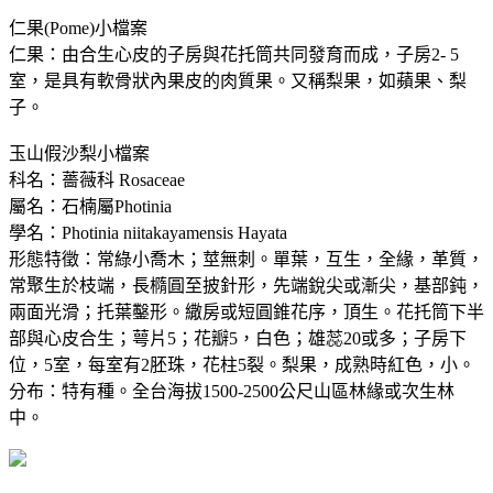
仁果(Pome)小檔案
仁果：由合生心皮的子房與花托筒共同發育而成，子房2- 5
室，是具有軟骨狀內果皮的肉質果。又稱梨果，如蘋果、梨
子。
玉山假沙梨小檔案
科名：薔薇科 Rosaceae
屬名：石楠屬Photinia
學名：Photinia niitakayamensis Hayata
形態特徵：常綠小喬木；莖無刺。單葉，互生，全緣，革質，
常聚生於枝端，長橢圓至披針形，先端銳尖或漸尖，基部鈍，
兩面光滑；托葉鑿形。繖房或短圓錐花序，頂生。花托筒下半
部與心皮合生；萼片5；花瓣5，白色；雄蕊20或多；子房下
位，5室，每室有2胚珠，花柱5裂。梨果，成熟時紅色，小。
分布：特有種。全台海拔1500-2500公尺山區林緣或次生林
中。