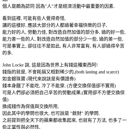
個人是頗為認同 因為"人"才是經濟活動中最重要的因素.
看到這裡, 可能有些人覺得奇怪,
講的這樣好, 應該大部分的人都過著幸福快樂的日子,
能力好的人, 勞動力佳, 對改造自然加值的部分多, 過的好一些,
能力差一些的人, 對改造自然加值的部分少一些, 過的差一些,
可是事實上, 卻往往不是如此, 有人非常富有, 有人卻過得辛苦
的多,
John Locke 說, 這是因為世界上有錢這種東西阿!
錢指的就是, 不會耗損又相對稀少的,(both lasting and scarce)
如金銀珠寶 (現代來說該是有價證券)
錢本身餓了不能吃, 冷了不能穿, (方便交換保值卻不實用)
可是人們卻必須把自己辛苦的勞動成果,(實用卻不方便交換保
值)
換成錢作為保值與交換所用,
因此其中的學問也很大, 也可說是 "斂財" 的學問.
之前提到把全天下的蘋果都收集起來, 也就有了方法, 也多了一
些正當性與必然性,