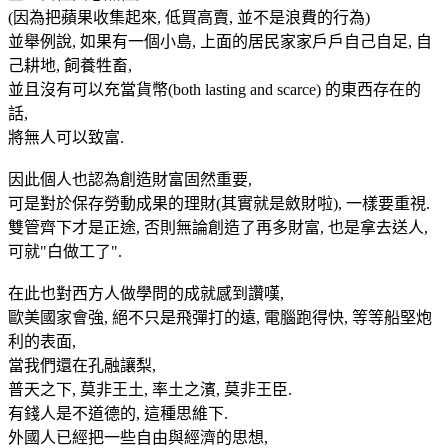
(因為把蘋果收集起來, 低買高賣, 並不是浪費的行為)
並舉例說, 如果有一個小島, 上面的居民家家戶戶自己自足, 自
己耕地, 飼養牲畜,
並且沒有可以充當貨幣(both lasting and scarce) 的東西存在的
話,
將無人可以致富.
因此個人也認為創造財富固然重要,
可是對於保存勞動成果的理財(其實就是斂財啦), 一樣要重視.
雙管齊下才是正途, 否則無論創造了再多財富, 也是拿去送人,
可就"白做工了".
在此也對西方人做學問的成就感到讚嘆,
歐美國家會強, 絕不只是飛彈打的遠, 電腦跑得快, 等等船堅炮
利的表面,
當我們還在孔融讓梨,
普天之下, 莫非王土, 率土之濱, 莫非王臣.
有錢人是不道德的, 這種思維下.
外國人已經把一些自由與經濟的思想,