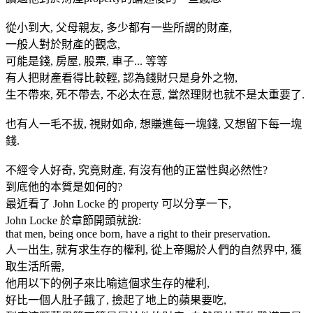
從小到大, 父母親友, 多少都有一些所謂的財產,
一般人對於財產的觀念,
可能是錢, 房屋, 股票, 車子... 等等
有人把財產看得比較輕, 認為錢財只是身外之物,
生不帶來, 死不帶去, 不必太在意, 當然理財也就不是太重要了.
也有人一毛不拔, 視財如命, 想賺進每一塊錢, 又想留下每一塊
錢.
不經令人好奇, 究竟財產, 有沒有他的正當性與必然性?
到底他的本質是如何的?
最近看了 John Locke 的 property 可以分享一下,
John Locke 於章節開頭就說:
that men, being once born, have a right to their preservation.
人一出生, 就有求生存的權利, 從上帝賜於人們的自然界中, 獲
取生活所需,
他用以下的例子來比喻這個求生存的權利,
好比一個人肚子餓了, 撿起了地上的蘋果要吃,