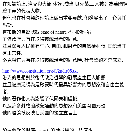
在知識論上, 洛克與大衛 休謨 ,喬治 貝克萊,三人被列為英國經
驗主義的代表人物,
但他也在社會契約理論上做出重要貢獻, 他發展出了一套與托
馬斯,
霍布斯的自然狀態 state of nature 不同的理論,
主張政府只有在取得被統治者的同意,
並且保障人民擁有生命, 自由, 和財產的自然權利時, 其統治才
有正當性,
洛克相信只有在取得被統治者的同意時, 社會契約才會成立,
http://www.constitution.org/jl/2ndtr05.txt
洛克的思想對於後代政治哲學的發展產生巨大影響,
並且被廣泛視為是啟蒙時代最具影響力的思想家和自由主義
者,
他的著作也大為影響了伏爾泰和盧梭,
以及許多蘇格蘭啟蒙運動的思想家和美國開國元勛,
他的理論被反映在美國的獨立宣言上...
讀過他對於財產property的論述後的一些感想