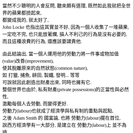
當然不少聰明的人會反問, 聽來頗有道理, 既然如此我就把全世
界的蘋果都撿起來,
都變成我的, 就太好了,
John Locke 也指出這其實並不好, 因為一個人收集了一堆蘋果,
一定吃不完, 也只能放著爛, 損人不利己的行為是沒有必要的,
而且這種浪費的行為, 還應該要譴責他.
由此結論出, 當一個人運用他的勞動力將一件事或物加值
(value)改善(improvement),
使其脫離原來的自然狀態(common nature),
如 打獵, 捕魚, 耕田, 製鐵, 發明... 等等
可說就因此創造出財產出來, 同時也擁有它.
整個世界也由於, 私有財產(private possessions)的正當性與必然
性,
激勵每個人去勞動, 而變得更好.
勞動力(labour)也就成了經濟學與私有制的重點與起點,
之後 Adam Smith 的 國富論, 也將 勞動力(labour)擺在首位,
說西方經濟學有一大部分, 是建立在 勞動力(labour)上 並不為
過,