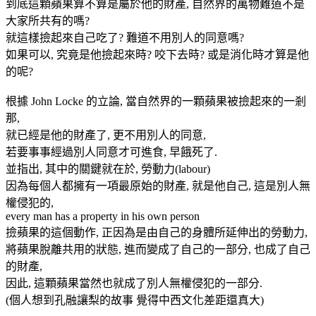
到底這顆蘋果算不算是屬於他的財產, 自然界的萬物難道不是
大家所共有的嗎?
就這樣撿起來自己吃了? 難道不用別人的同意嗎?
如果可以, 究竟是他撿起來時? 咬下去時? 或是消化時才算是他
的呢?
根據 John Locke 的立論, 當自然界的一顆蘋果被撿起來的一剎
那,
就已經是他的財產了, 更不用別人的同意,
若要事事經過別人同意才可進食, 早餓死了.
並指出, 其中的關鍵就在於, 勞動力(labour)
因為每個人都擁有一項最原始的財產, 就是他自己, 這是別人無
權侵犯的,
every man has a property in his own person
撿蘋果的這個動作, 正因為是由自己的身體所延伸出的勞動力,
將蘋果脫離共用的狀態, 進而變成了自己的一部分, 也成了自己
的財產,
因此, 這顆蘋果當然也就成了別人無權侵犯的一部分.
(個人想到孔融讓梨的故事 覺得中西文化差距還真大)