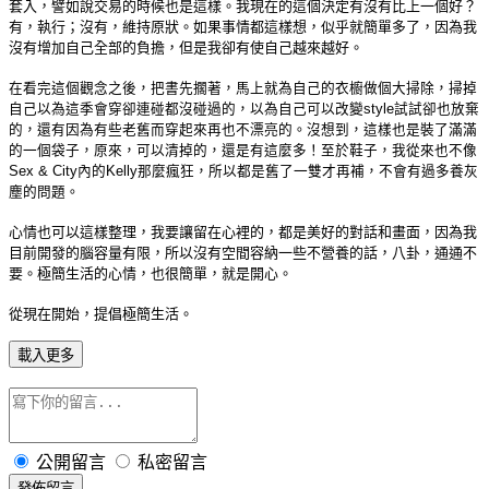
套入，譬如說交易的時候也是這樣。我現在的這個決定有沒有比上一個好？
有，執行；沒有，維持原狀。如果事情都這樣想，似乎就簡單多了，因為我
沒有增加自己全部的負擔，但是我卻有使自己越來越好。
在看完這個觀念之後，把書先擱著，馬上就為自己的衣櫥做個大掃除，掃掉
自己以為這季會穿卻連碰都沒碰過的，以為自己可以改變
style
試試卻也放棄
的，還有因為有些老舊而穿起來再也不漂亮的。沒想到，這樣也是裝了滿滿
的一個袋子，原來，可以清掉的，還是有這麼多！至於鞋子，我從來也不像
Sex & City
內的
Kelly
那麼瘋狂，所以都是舊了一雙才再補，不會有過多養灰
塵的問題。
心情也可以這樣整理，我要讓留在心裡的，都是美好的對話和畫面，因為我
目前開發的腦容量有限，所以沒有空間容納一些不營養的話，八卦，通通不
要。極簡生活的心情，也很簡單，就是開心。
從現在開始，提倡極簡生活。
載入更多
公開留言
私密留言
發佈留言