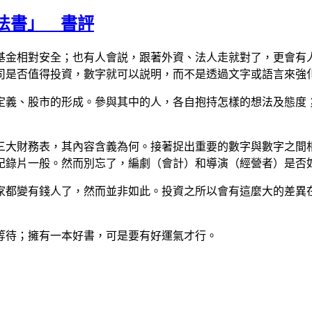
魔法書」 書評
基金相對安全；也有人會
説
，跟著外資、法人走就對了
，
更會有
司是否值得投資，數字就可以
説
明，而不是透過文字或語言來強
定義
、
股市的形成。參與其中的人，各自抱持
怎
樣的想
法
及態度
三大財務表，其內容含義為何。接著捉出重要的數字與數字之間
記錄片
一
般。然而別忘了，編劇（會計）和導演（經營者）是否
家都變有錢人了，然而並非如此。投資之所以會有這麼大的差異
等待
；
擁
有
一本好書，可是要有好運氣才行。