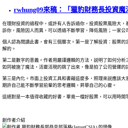
rwhung09來稿：「獵豹財務長投資
在理財投資的過程
中
，
或許有人告訴過你，投資股票風險大，
訴你，風險因人而異，可以透過不斷學習，降低風險；一家公
個人認為閱讀此書，會有三個層次。第一是了解投資：股票的
解的。
第二是數字的
意
義。作者用嚴謹邏輯的方法，
説
明了如何分析
如同被施了魔法，活靈活現的跳了出來，像是拍了公司營運的
第三是內化。市面上投資工具和書藉這麼多，照理來
説
應該大
期許自己能不斷學習前輩的思考邏輯，昇華自己的心靈。
這絕對是一本值得收藏的好書，畢竟一檔好股票，可以
用
時間
創作者介紹