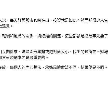
人
説
，每天盯著股市Ｋ線進出，
投資
就是如此。然而卻很少人告
化遠景。
；報酬和風險的關係、
與總
經的關連，這些都該是必須
事
先
要
了
相互關係來，
透過
圖形趨勢或絕對值大小，找出問題所在。財報
如實呈現劇本才是最重要的。
在於，每個人的內心想法、承擔風險做法不同，結果便是不同。