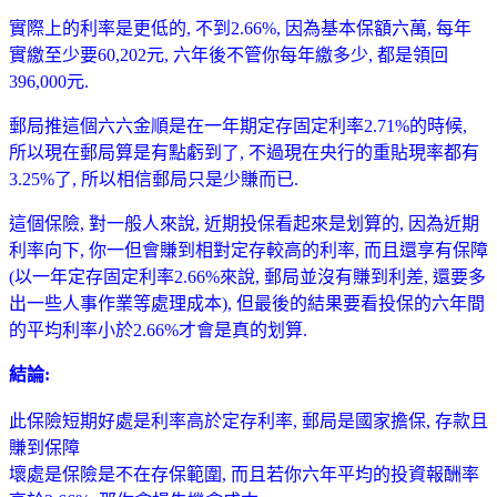
實際上的利率是更低的, 不到2.66%, 因為基本保額六萬, 每年
實繳至少要60,202元, 六年後不管你每年繳多少, 都是領回
396,000元.
郵局推這個六六金順是在一年期定存固定利率2.71%的時候,
所以現在郵局算是有點虧到了, 不過現在央行的重貼現率都有
3.25%了, 所以相信郵局只是少賺而已.
這個保險, 對一般人來說, 近期投保看起來是划算的, 因為近期
利率向下, 你一但會賺到相對定存較高的利率, 而且還享有保障
(以一年定存固定利率2.66%來說, 郵局並沒有賺到利差, 還要多
出一些人事作業等處理成本), 但最後的結果要看投保的六年間
的平均利率小於2.66%才會是真的划算.
結論:
此保險短期好處是利率高於定存利率, 郵局是國家擔保, 存款且
賺到保障
壞處是保險是不在存保範圍, 而且若你六年平均的投資報酬率