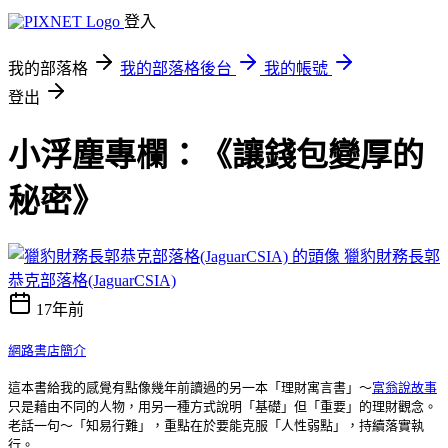
登入
我的部落格
我的部落格後台
我的帳號
登出
小浮塵專欄：《讓錢包變厚的
秘密》
獵豹財務長郭
恭克部落格(JaguarCSIA)
17年前
網路書店簡介
這本書給我的感覺有點像幾年前讀過的另一本「理財寓言書」～
富翁說故事
只是藉由不同的人物，用另一種方式說明「基礎」但「重要」的理財觀念。
老話一句～「知易行難」，重點在於要能克服「人性弱點」，持續落實執
行。