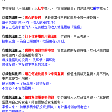
本書提到「六個法則」以
紅字
標示，「富翁說故事」的建議則以
藍字
標示：
◎錢包法則一：
真心的愛錢
把鈔票當作自己的親身小孩一樣愛護。
讓荷包鼓起來 ～ 存下收入總額的1/10
讓自己成為多金的人～先有穩定的收入才能累積『錢種』
◎錢包法則二：
訂下你專屬的用錢法則
付錢時，再三考慮。
控制支出 ～ 為自己編預算，把錢用在刀口上
◎錢包法則三：
選擇打開錢包的時間
留意合適的投資時機，於可承擔的風
險範圍內，投機高獲利標的。
尋找能獲利的投資 ～ 先理債，再理財
謹慎投資，不投資不熟悉的領域。
◎錢包法則四：
用在何處比用多少來得重要
價值比價格更重要，用不到的
東西再便宜也別買。
避免損失 ～ 了解風險，謹慎投資。
不貪心，不冒然投機。
◎錢包法則五：
讓錢幫你賺更多的錢
努力讓收入大於薪資所得，也就是適
當運用自己的資產，藉由謹慎投資來獲利。
準備未來 ～ 持續累積小額投資(保險)，有計畫地儲存養老金。
學習用錢賺錢。