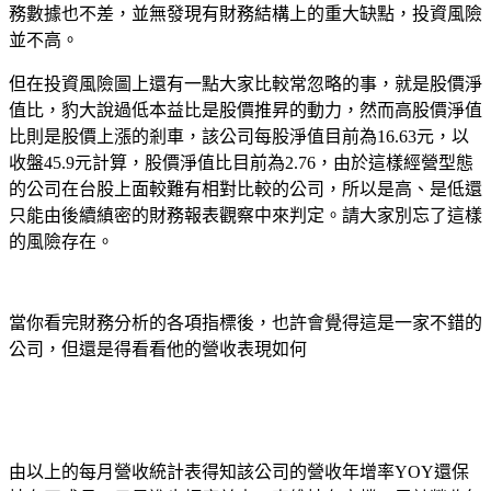
務數據也不差，並無發現有財務結構上的重大缺點，投資風險
並不高。
但在投資風險圖上還有一點大家比較常忽略的事，就是股價淨
值比，豹大說過低本益比是股價推昇的動力，然而高股價淨值
比則是股價上漲的剎車，該公司每股淨值目前為
16.63
元，以
收盤
45.9
元計算，股價淨值比目前為
2.76
，由於這樣經營型態
的公司在台股上面較難有相對比較的公司，所以是高、是低還
只能由後續縝密的財務報表觀察中來判定。請大家別忘了這樣
的風險存在。
當你看完財務分析的各項指標後，也許會覺得這是一家不錯的
公司，但還是得看看他的營收表現如何
由以上的每月營收統計表得知該公司的營收年增率
YOY
還保