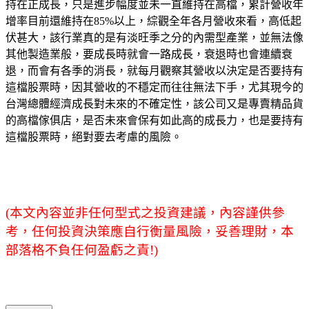
持在正成長，只是進步幅度並未一直維持在高檔，累計營收年
增率目前還維持在
85%
以上，綜觀全年各月營收來看，高低起
伏甚大，該行業真的是有淡旺季之分的內需型產業，並無法像
其他製造業般，要成長時就會一路成長，衰退時也會連續衰
退，而會有各季的消長，就每月觀察其營收以決定是否要持有
這檔股票時，因其營收的不穩定而往往無法下手，尤其現今的
台灣總體經濟成長對未來的不確定性，該公司又是專賣精品貨
的高檔傢俱店，是否未來會保有如此高的成長力，也是要持有
這檔股票時，絕對要去考慮的風險。
(
本文內容並非任何型式之投資建議，內容謹供參
考，任何投資決策應自行衡量風險，妥善理財，本
部落格不負任何盈虧之責
!)