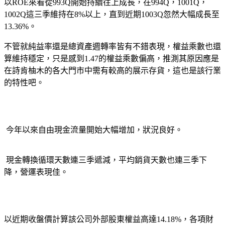
以
ROE
來看從
993Q
開始持續往上成長，在
994Q
，
1001Q
，
1002Q
這三季維持在
8%
以上，直到近期
1003Q
忽然大幅成長至
13.36%
。
不管就純益率還是總資產週轉率皆有不錯表現，權益乘數也還
算維持穩定，只是感到
1.47
的權益乘數偏高，推測其原因應是
在詩肯柚木的各大門市中需有較高的展示存貨，這也是該行業
的特性吧。
今年以來自由現金流量開始大幅增加，狀況良好。
現金轉換循環天數連三季遞減，平均銷貨天數也連三季下
降，營運表現佳。
以近期收盤價計算該公司外部股東權益高達
14.18%
，各項財