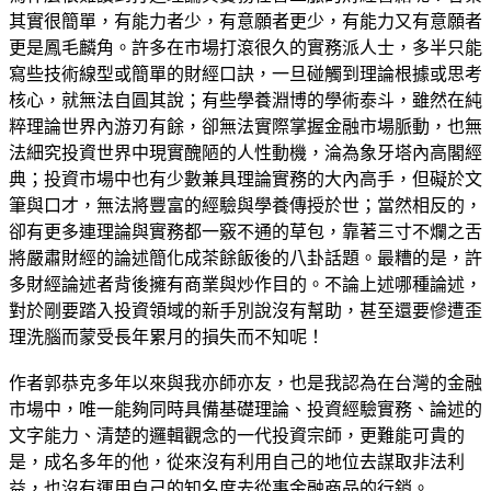
其實很簡單，有能力者少，有意願者更少，有能力又有意願者
更是鳳毛麟角。許多在市場打滾很久的實務派人士，多半只能
寫些技術線型或簡單的財經口訣，一旦碰觸到理論根據或思考
核心，就無法自圓其說；有些學養淵博的學術泰斗，雖然在純
粹理論世界內游刃有餘，卻無法實際掌握金融市場脈動，也無
法細究投資世界中現實醜陋的人性動機，淪為象牙塔內高閣經
典；投資市場中也有少數兼具理論實務的大內高手，但礙於文
筆與口才，無法將豐富的經驗與學養傳授於世；當然相反的，
卻有更多連理論與實務都一竅不通的草包，靠著三寸不爛之舌
將嚴肅財經的論述簡化成茶餘飯後的八卦話題。最糟的是，許
多財經論述者背後擁有商業與炒作目的。不論上述哪種論述，
對於剛要踏入投資領域的新手別說沒有幫助，甚至還要慘遭歪
理洗腦而蒙受長年累月的損失而不知呢！
作者郭恭克多年以來與我亦師亦友，也是我認為在台灣的金融
市場中，唯一能夠同時具備基礎理論、投資經驗實務、論述的
文字能力、清楚的邏輯觀念的一代投資宗師，更難能可貴的
是，成名多年的他，從來沒有利用自己的地位去謀取非法利
益，也沒有運用自己的知名度去從事金融商品的行銷。