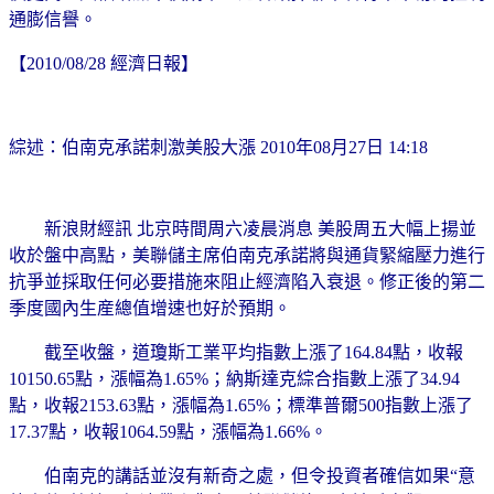
通膨信譽。
【2010/08/28 經濟日報】
綜述：伯南克承諾刺激美股大漲
2010年08月27日 14:18
新浪財經訊 北京時間周六凌晨消息 美股周五大幅上揚並
收於盤中高點，美聯儲主席伯南克承諾將與通貨緊縮壓力進行
抗爭並採取任何必要措施來阻止經濟陷入衰退。修正後的第二
季度國內生産總值增速也好於預期。
截至收盤，道瓊斯工業平均指數上漲了164.84點，收報
10150.65點，漲幅為1.65%；納斯達克綜合指數上漲了34.94
點，收報2153.63點，漲幅為1.65%；標準普爾500指數上漲了
17.37點，收報1064.59點，漲幅為1.66%。
伯南克的講話並沒有新奇之處，但令投資者確信如果“意