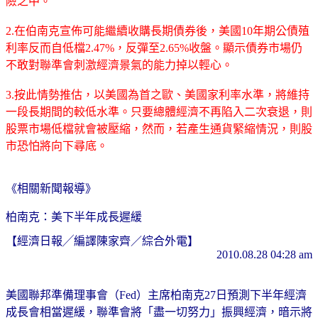
險之中。
2.在伯南克宣佈可能繼續收購長期債券後，美國10年期公債殖
利率反而自低檔2.47%，反彈至2.65%收盤。顯示債券市場仍
不敢對聯準會刺激經濟景氣的能力掉以輕心。
3.按此情勢推估，以美國為首之歐、美國家利率水準，將維持
一段長期間的較低水準。只要總體經濟不再陷入二次衰退，則
股票市場低檔就會被壓縮，然而，若產生通貨緊縮情況，則股
市恐怕將向下尋底。
《相關新聞報導》
柏南克：美下半年成長遲緩
【經濟日報╱編譯陳家齊／綜合外電】
2010.08.28 04:28 am
美國聯邦準備理事會（Fed）主席柏南克27日預測下半年經濟
成長會相當遲緩，聯準會將「盡一切努力」振興經濟，暗示將