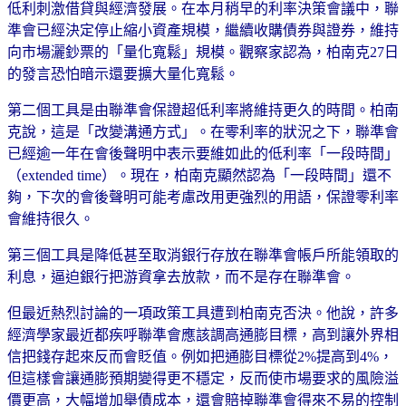
低利刺激借貸與經濟發展。在本月稍早的利率決策會議中，聯
準會已經決定停止縮小資產規模，繼續收購債券與證券，維持
向市場灑鈔票的「量化寬鬆」規模。觀察家認為，柏南克27日
的發言恐怕暗示還要擴大量化寬鬆。
第二個工具是由聯準會保證超低利率將維持更久的時間。柏南
克說，這是「改變溝通方式」。在零利率的狀況之下，聯準會
已經逾一年在會後聲明中表示要維如此的低利率「一段時間」
（extended time）。現在，柏南克顯然認為「一段時間」還不
夠，下次的會後聲明可能考慮改用更強烈的用語，保證零利率
會維持很久。
第三個工具是降低甚至取消銀行存放在聯準會帳戶所能領取的
利息，逼迫銀行把游資拿去放款，而不是存在聯準會。
但最近熱烈討論的一項政策工具遭到柏南克否決。他說，許多
經濟學家最近都疾呼聯準會應該調高通膨目標，高到讓外界相
信把錢存起來反而會貶值。例如把通膨目標從2%提高到4%，
但這樣會讓通膨預期變得更不穩定，反而使市場要求的風險溢
價更高，大幅增加舉債成本，還會賠掉聯準會得來不易的控制