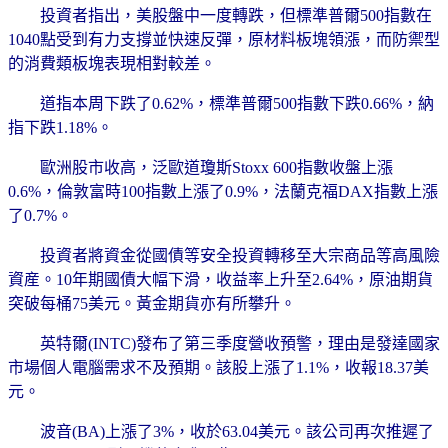
投資者指出，美股盤中一度轉跌，但標準普爾500指數在
1040點受到有力支撐並快速反彈，原材料板塊領漲，而防禦型
的消費類板塊表現相對較差。
道指本周下跌了0.62%，標準普爾500指數下跌0.66%，納
指下跌1.18%。
歐洲股市收高，泛歐道瓊斯Stoxx 600指數收盤上漲
0.6%，倫敦富時100指數上漲了0.9%，法蘭克福DAX指數上漲
了0.7%。
投資者將資金從國債等安全投資轉移至大宗商品等高風險
資産。10年期國債大幅下滑，收益率上升至2.64%，原油期貨
突破每桶75美元。黃金期貨亦有所攀升。
英特爾(INTC)發布了第三季度營收預警，理由是發達國家
市場個人電腦需求不及預期。該股上漲了1.1%，收報18.37美
元。
波音(BA)上漲了3%，收於63.04美元。該公司再次推遲了