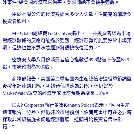
外事件”給美國經濟帶來傷害，美聯儲絶不會袖手旁觀。
由於本周公佈的經濟數據大多令人失望，伯南克的講話令
投資者欣慰。
MF Global副總裁Todd Colvin指出，“一些投資者認為市場
對經濟數據的反應可能過於強烈，經濟形勢可能要好於市場預
期，但這也並不意味着經濟將很快恢復活力。”
密执安大學八月份消費者信心指數從69.6點被下修至68.9
點，市場預期為70.0點。
商務部報告，美國第二季度國內生産總值增速經季節調整
後按年計達到1.6%，初始預估增速為2.4%，但仍好於
MarketWatch調查的經濟學家此前預期為增長1.3%。
ICAP Corporates執行董事Kenneth Polcari表示，“國內生産
總值報告十分差，但仍好於市場預期。伯南克重申可在必要時
採取非常規措施來促進經濟發展，這顯得給投資者帶來慰
藉。”