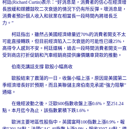
柯廷(Richard Curtin)表示：“好消息是，消費者的信心在經濟增
長放緩和媒體鼓吹二次衰退的情況下仍有所反彈。壞消息是，
消費者預計個人收入和就業在相當長一段時間內將增長乏
力。”
柯廷指出，雖然占美國經濟總量近70%的消費者開支不太
可能直接轉跌，但目前經濟陷入二次衰退的可能性已達25%，
高得令人感到不安。柯廷還稱，過去一段時間消費者開支一直
受到商店打折促銷和汽車經銷商提供廉價購車貸款的推動。
伯南克講話支撐 歐股小幅高收
歐股結束了震蕩的一日，收盤小幅上漲，原因是美國第二
季經濟增長好於預期，而且美聯儲主席伯南克承諾“強力阻擊”
通縮。
在幾經波動之後，泛歐600指數收盤上漲0.6%，至251.24
點。本月迄今為止，該指數累積下跌1.6%。
歐洲主要地區性股指中，英國富時100指數上漲0.9%，報
收5201.56點；法國CAC-40指數上漲0.9%，報收3507.44點；德