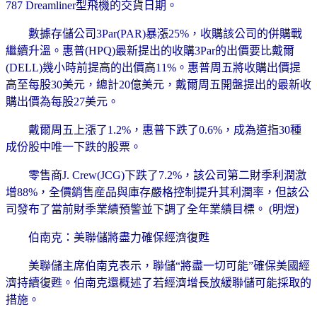
787 Dreamliner型飛機的交貨日期。
數據存儲公司3Par(PAR)暴漲25%，收購該公司的併購戰
繼續升溫。惠普(HPQ)最新提出的收購3Par的出價要比戴爾
(DELL)幾小時前提高的出價高11%。惠普周五將收購出價提
高至每股30美元，總計20億美元，戴爾周五開盤提出的最新收
購出價為每股27美元。
戴爾周五上漲了1.2%，惠普下跌了0.6%，成為道指30種
成份股中唯一下跌的股票。
零售商J. Crew(JCG)下跌了7.2%，該公司第二財季利潤激
增88%，全價銷售産品與庫存嚴格控制提升其利潤率，但該公
司發布了當前財季業績預警並下調了全年業績目標。 (明煜)
伯南克：美聯儲將盡力確保經濟復甦
美聯儲主席伯南克表示，聯儲“將盡一切可能”確保美國經
濟持續復甦。伯南克還概述了若經濟增長放緩聯儲可能採取的
措施。