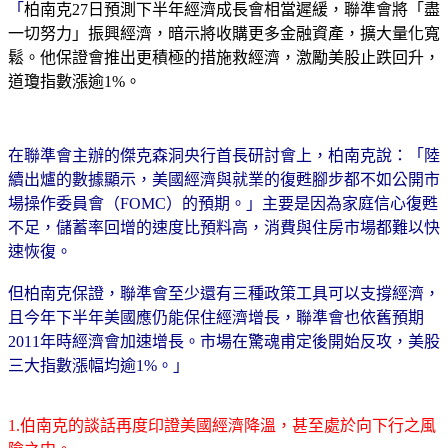
「
柏南克27日預測下半年經濟成長會相當遲緩，聯準會將「盡
一切努力」振興經濟，暗示將收購更多金融資產，擴大量化寬
鬆。他保證會推出更積極的措施救經濟，激勵美股止跌回升，
道瓊指數漲逾1%。
在聯準會主辦的傑克森洞央行首長研討會上，柏南克說：「陸
續出爐的數據顯示，美國經濟與就業的復甦腳步都不如公開市
場操作委員會（FOMC）的預期。」主要是因為家庭信心復甦
不足，儲蓄率回增的速度比預料高，消費與住房市場都難以快
速恢復。
但柏南克保證，聯準會至少還有三種政策工具可以支撐經濟，
且今年下半年美國應仍能保住經濟增長，聯準會也依舊預期
2011年時經濟會加速增長。市場在驚魂甫定後開始反攻，美股
三大指數漲幅均逾1%。」
1.伯南克的談話再度印證美國經濟降溫，甚至處於向下行之風