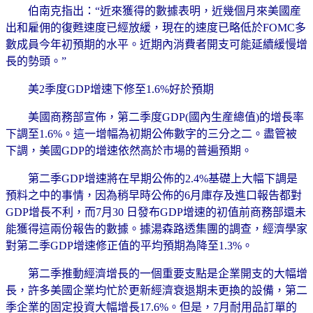
伯南克指出：“近來獲得的數據表明，近幾個月來美國産
出和雇佣的復甦速度已經放緩，現在的速度已略低於FOMC多
數成員今年初預期的水平。近期內消費者開支可能延續緩慢增
長的勢頭。”
美2季度GDP增速下修至1.6%好於預期
美國商務部宣佈，第二季度GDP(國內生産總值)的增長率
下調至1.6%。這一增幅為初期公佈數字的三分之二。盡管被
下調，美國GDP的增速依然高於市場的普遍預期。
第二季GDP增速將在早期公佈的2.4%基礎上大幅下調是
預料之中的事情，因為稍早時公佈的6月庫存及進口報告都對
GDP增長不利，而7月30 日發布GDP增速的初值前商務部還未
能獲得這兩份報告的數據。據湯森路透集團的調查，經濟學家
對第二季GDP增速修正值的平均預期為降至1.3%。
第二季推動經濟增長的一個重要支點是企業開支的大幅增
長，許多美國企業均忙於更新經濟衰退期未更換的設備，第二
季企業的固定投資大幅增長17.6%。但是，7月耐用品訂單的