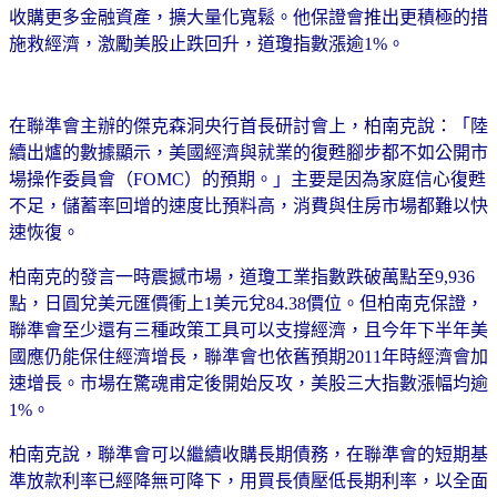
收購更多金融資產，擴大量化寬鬆。他保證會推出更積極的措
施救經濟，激勵美股止跌回升，道瓊指數漲逾1%。
在聯準會主辦的傑克森洞央行首長研討會上，柏南克說：「陸
續出爐的數據顯示，美國經濟與就業的復甦腳步都不如公開市
場操作委員會（FOMC）的預期。」主要是因為家庭信心復甦
不足，儲蓄率回增的速度比預料高，消費與住房市場都難以快
速恢復。
柏南克的發言一時震撼市場，道瓊工業指數跌破萬點至9,936
點，日圓兌美元匯價衝上1美元兌84.38價位。但柏南克保證，
聯準會至少還有三種政策工具可以支撐經濟，且今年下半年美
國應仍能保住經濟增長，聯準會也依舊預期2011年時經濟會加
速增長。市場在驚魂甫定後開始反攻，美股三大指數漲幅均逾
1%。
柏南克說，聯準會可以繼續收購長期債務，在聯準會的短期基
準放款利率已經降無可降下，用買長債壓低長期利率，以全面