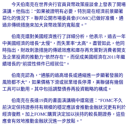
今天伯南克在世界央行官員貨幣政策座談會上發表了開場
演講。他指出：“如果被證明有必要，特別是在經濟前景顯著
惡化的情況下，聯邦公開市場委員會(FOMC)已做好准備，通
過非傳統措施來加大貨幣政策的寬鬆度。”
伯南克還對美國經濟進行了詳細分析，他表示，過去一年
中美國經濟的增長“太慢”，而失業率“太高”。盡管如此，他同
時指出，財政刺激措施的傳遞效應和庫存再充實對消費者開支
及企業投資的推動力“依然存在”，而促成美國經濟在2011年繼
續增長的“前提性條件已經就位”。
伯南克認為，“通脹的過高增長或通縮進一步顯著發展的
風險都不大”，如果價格下滑或就業增長停滯，美聯儲有幾個
工具可以動用，其中包括調整債券再投資戰略的構成。
伯南克在長達19頁的書面演講稿中還寫道：“FOMC不久
前決定保持證券持有規模的穩定應該會推動金融狀況更有利於
經濟復甦。加上FOMC購買決定加以扶持的較長期證券，這些
應會有效地推動金融狀況進一步放鬆。”