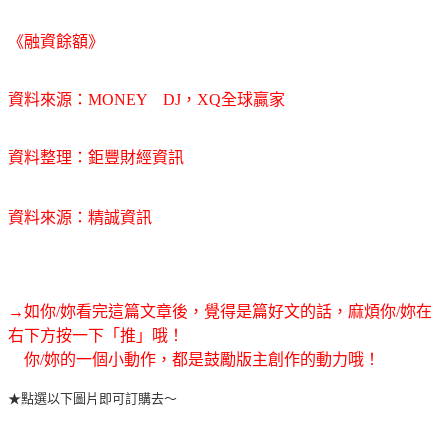
《融資餘額》
資料來源：MONEY DJ，XQ全球贏家
資料整理：鉅豐財經資訊
資料來源：精誠資訊
→如你/妳看完這篇文章後，覺得是篇好文的話，麻煩你/妳在
右下方按一下「推」哦！
你/妳的一個小動作，都是鼓勵版主創作的動力哦！
★點選以下圖片即可訂購去～