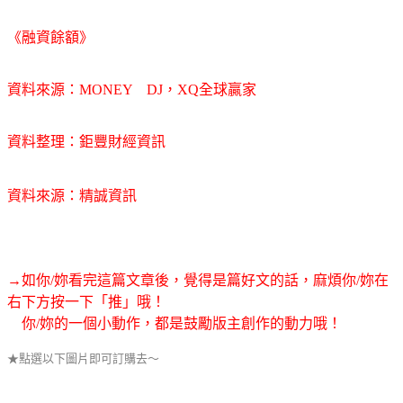
《融資餘額》
資料來源：MONEY DJ，XQ全球贏家
資料整理：鉅豐財經資訊
資料來源：精誠資訊
→如你/妳看完這篇文章後，覺得是篇好文的話，麻煩你/妳在
右下方按一下「推」哦！
你/妳的一個小動作，都是鼓勵版主創作的動力哦！
★點選以下圖片即可訂購去～