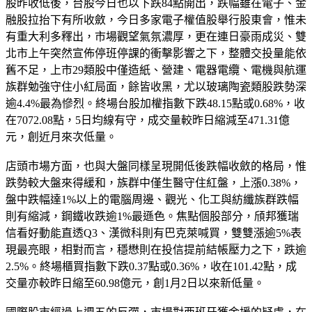
股昨收低後，台股今日也以下跌84點開出，跌幅雖在電子、金
融股拉抬下有所收斂，今日多家電子權值股舉行股東會，惟未
有重大利多釋出，市場觀望氣氛濃厚，更在連日豪雨成災、雙
北市上午突然宣佈停班停課的衝擊影響之下，整體交投量能依
舊不足，上市29類股中僅造紙、營建、電器電纜、電機與航運
族群勉強守住小紅局面，餘皆收黑，尤以玻璃陶瓷類股跌勢深
逾4.4%最為慘烈。終場台股加權指數下跌48.15點或0.68%，收
在7072.08點，5日均線有守，成交量較昨日縮減至471.31億
元，創近月來次低量。
店頭市場方面，也與大盤同樣呈現開低後跌幅收斂的格局，惟
跌勢較大盤來得緩和，族群中僅生醫守住紅盤，上漲0.38%，
盤中跌幅達1%以上的電腦周邊、觀光、化工與紡纖族群跌幅
則有縮減，鋼鐵收跌逾1%最遜色。焦點個股部分，頎邦獲瑞
信看好動能直透Q3、漢微科則有巴克萊喊買，雙雙漲逾5%表
現最亮眼，相對而言，穩懋則在投信提前結帳壓力之下，跌逾
2.5%。終場櫃買指數下跌0.37點或0.36%，收在101.42點，成
交量亦較昨日縮至60.98億元，創1月2日以來新低量。