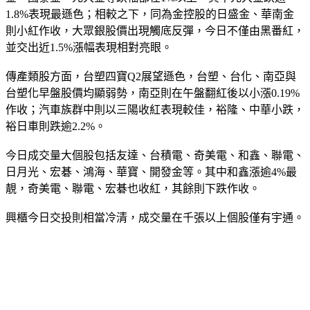
1.8%表現最遜色；相較之下，同為金控股的日盛金、華南金
則小紅作收，大眾銀股價出現觸底反彈，今日不僅由黑番紅，
並交出近1.5%漲幅表現相對亮眼。
傳產類股方面，台塑四寶Q2展望遜色，台塑、台化、南亞與
台塑化早盤股價均顯弱勢，南亞則在午盤翻紅後以小漲0.19%
作收；汽車族群中則以三陽收紅表現較佳，裕隆、中華小跌，
裕日車則跌逾2.2%。
今日成交量大個股包括友達、台積電、奇美電、和鑫、聯電、
日月光、宏碁、鴻海、華寶、開發金等。其中和鑫漲逾4%最
靚，奇美電、聯電、宏碁也收紅，其餘則下跌作收。
興櫃今日交投則相當冷清，成交量在千張以上個股僅有宇通。