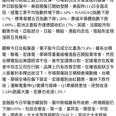
國際股市經過上週五的反彈，市場對西班牙獲金援的疑慮，在
昨日歐股盤中、美股開盤已開始發酵，美股昨(11)日全面走
低，道瓊工業平均指數終場下跌1.14%，NASDAQ指數下跌
1.7%，標準普爾五百指數下跌1.26%，費城半導體指數下跌
1.89%；歐洲主要股市僅德國收紅0.17%，英國、法國股市則
翻黑作收。亞股部分，日股、韓股、港股均走低，陸股則呈現
漲跌互見格局。
觀察今日台股盤面，電子股今日成交比重為73.4%，雖有台積
電、聯電、宏達電、華碩等重量級權值股召開股東常會，然而
台積電指出美國經濟不佳，後市宜謹慎以對，宏達電亦在股東
會中坦言公司在行銷、品牌上仍有改善空間，在權值股缺乏令
人振奮利多釋出狀況下，市場買盤缺乏積極進場動機，台積
電、華碩全場在盤下遊走，宏達電則由紅翻黑，連袂下跌作
收；僅聯電重申Q2營運可達陣、Q3業績將更佳，逆勢收漲
1.24%跑贏大盤，宏碁也收漲1.3%。
金融股今日早盤亦顯弱勢，盤中跌幅雖有所收斂，終場類股仍
下挫0.93%，包括合庫金、第一金、富邦金、開發金、中信
金、國泰金、元大金等跌幅都在1%以上，其中元大金跌逾