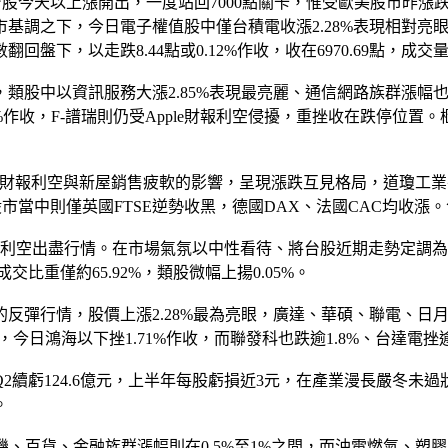
台股今天以上漲開出，一度站回7000點關卡，惟受歐美股市昨
基調之下，今日電子權值股中僅台積電收漲2.28%表現相對亮眼
，以走跌8.44點或0.12%作收，收在6970.69點，成交量較
類股中以資訊服務大漲2.85%表現最亮麗、通信網路族群漲幅也
作收，F-譜瑞則仍受Apple財報利空侵擾，重挫收在跌停位置。櫃買
財報利空與新屋銷售疲軟的影響，呈現漲跌互見格局，道瓊工業平均指
3大股市當中則僅英國FTSE逆勢收黑，德國DAX、法國CAC均
的利空出盡行情。在市場氣氛以中性看待、將台股近期走勢定調
重僅約65.92%，類股微幅上揚0.05%。
反彈行情，股價上漲2.28%最為亮眼，廣達、華碩、聯電、日
今日鴻海以下挫1.71%作收，而聯發科也跌逾1.8%、台達電挫逾
續虧124.6億元，上半年每股虧損近3元，在產業漫長嚴冬未
。
機、百貨、金融族群漲幅則在0.5%至1%之間，而油電燃氣、塑