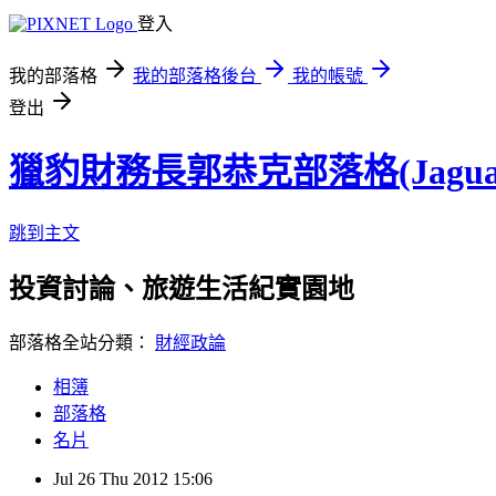
登入
我的部落格
我的部落格後台
我的帳號
登出
獵豹財務長郭恭克部落格(Jaguar
跳到主文
投資討論、旅遊生活紀實園地
部落格全站分類：
財經政論
相簿
部落格
名片
Jul
26
Thu
2012
15:06