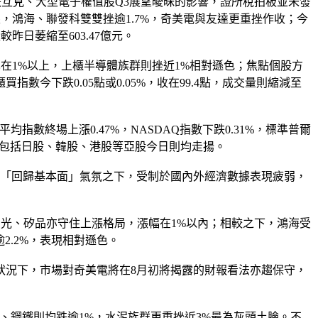
漲跌互見、大型電子權值股Q3展望曖昧的影響，證所稅拍板並未發
，鴻海、聯發科雙雙挫逾1.7%，奇美電與友達更重挫作收；今
昨日萎縮至603.47億元。
在1%以上，上櫃半導體族群則挫近1%相對遜色；焦點個股方
指數今下跌0.05點或0.05%，收在99.4點，成交量則縮減至
數終場上漲0.47%，NASDAQ指數下跌0.31%，標準普爾
收漲。包括日股、韓股、港股等亞股今日則均走揚。
為「回歸基本面」氣氛之下，受制於國內外經濟數據表現疲弱，
月光、矽品亦守住上漲格局，漲幅在1%以內；相較之下，鴻海受
2.2%，表現相對遜色。
過狀況下，市場對奇美電將在8月初將揭露的財報看法亦趨保守，
膠、鋼鐵則均跌逾1%，水泥族群更重挫近3%最為灰頭土臉。不