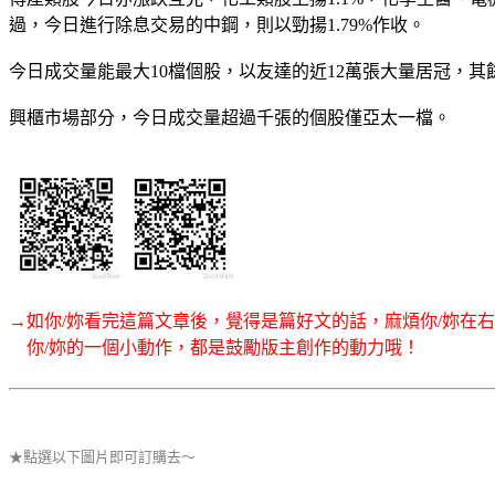
過，今日進行除息交易的中鋼，則以勁揚1.79%作收。
今日成交量能最大10檔個股，以友達的近12萬張大量居冠，
興櫃市場部分，今日成交量超過千張的個股僅亞太一檔。
→如你/妳看完這篇文章後，覺得是篇好文的話，麻煩你/妳在
你/妳的一個小動作，都是鼓勵版主創作的動力哦！
★點選以下圖片即可訂購去～