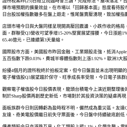
證所稅案昨(25)日經立院臨時會三讀，完成修法、塵埃落定，
揮市場預期的擴量效益，在市場以「回歸基本面」態度看待股市
日台股加權指數雖多在盤上遊走，惟尾盤賣壓湧現，致加權指數翻回盤下
店頭市場今日與大盤同樣呈現開高壓回震盪、小跌作收的格局，
面，群聯受Q3營收可望季增15-20%堅實展望撐腰，今日漲逾1%
65.46億元，已連續第3天量縮。
國際股市方面，美國股市昨因金融、工業類股走強，抵消Apple
五百指數下跌0.03%，費城半導體指數則上漲1.92%。歐洲
紛擾4個月的證所稅終於拍板定案，但今日盤面並未出現明顯
電子權值股Q3展望趨於保守、旺季成長率受限，今日電子族群成交比
觀察電子權值股今日股價表現，龍頭台積電今上演近期整理後的
制於Sharp股價再創歷史新低，市場對於其投資決策的疑慮再現，
面板族群今日則因轉虧為盈時程不明，儼然成為重災區。友達Q2
友達、奇美電股價繼日前失守票面後，今日盤中持續破底創低
傳產類股今日亦漲跌互見，化工類股上揚1.1%，化學生醫、電