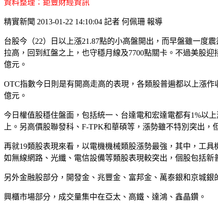
資料整理：鉅豐財經資訊
精實新聞 2013-01-22 14:10:04 記者 何佩珊 報導
台股今（22）日以上漲21.87點的小高盤開出，而早盤雖一度
拉高，回到紅盤之上，也守穩月線及7700點關卡。不過美股迎接超級
億元。
OTC指數今日則是有開高走高的表現，各類股普遍都以上漲作收，僅
億元。
今日權值股穩住盤面，包括統一、台達電和宏達電都有1%以上漲
上。另高價股聯發科、F-TPK和華碩等，漲勢雖不特別突出，
再就19類股表現來看，以電機機械類股漲勢最強，其中，工
如無線網路、光纖、電信設備等類股表現較突出，個股包括新
另外金融股部分，開發金、兆豐金、富邦金、萬泰銀和京城銀的
興櫃市場部分，成交量集中在亞太、高鐵、達鴻、鑫晶鑽。