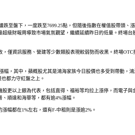
震盪跌至盤下，一度跌至7699.25點，但隨後指數在權值股帶
財報周導致市場氣氛觀望，繼續延續昨日的低量。終場台股上漲34.1
資訊服務、營建等少數類股表現較弱勢而收黑。終場OTC指數上漲0.7
幅，其中，蘋概股尤其是鴻海家族今日股價也多受到帶動，鴻海漲
但也都力守紅盤之上。
具機股更以上銀為代表，包括直得、福裕等均拉上漲停，而電子與
普、順達和海華等，都有逾4%漲幅。
漲幅都在1%左右，還有F-中租則是漲逾2%。