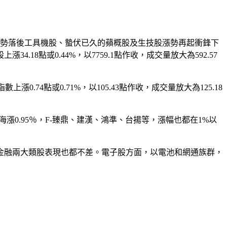
頭、漲勢落後工具機股、蟄伏已久的蘋概股及生技股漲勢再起衝鋒下
8點或0.44%，以7759.1點作收，成交量放大為592.57
4點或0.71%，以105.43點作收，成交量放大為125.18
0.95％，F-臻鼎、建漢、鴻準、台揚等，漲幅也都在1%以
金融兩大類股表現也都不差。電子股方面，以電池和網通族群，