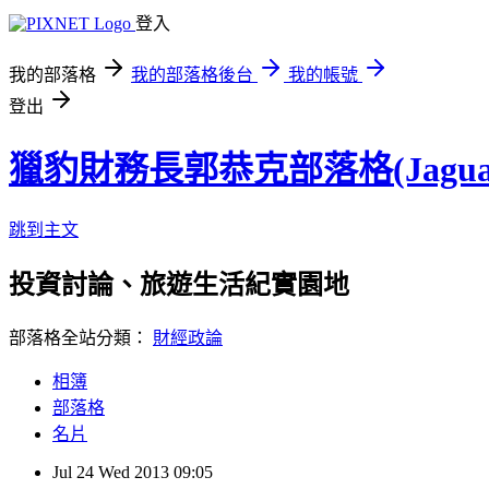
登入
我的部落格
我的部落格後台
我的帳號
登出
獵豹財務長郭恭克部落格(Jaguar
跳到主文
投資討論、旅遊生活紀實園地
部落格全站分類：
財經政論
相簿
部落格
名片
Jul
24
Wed
2013
09:05