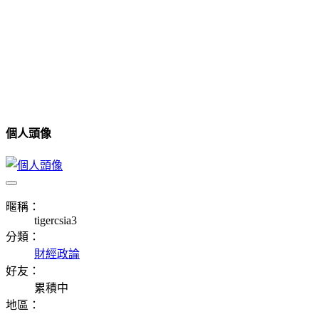
個人頭像
暱稱：
tigercsia3
分類：
財經政論
好友：
累積中
地區：