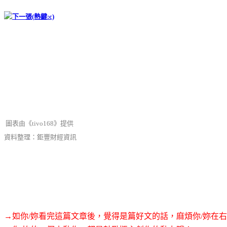
圖表由《tivo168》提供
資料整理：鉅豐財經資訊
→如你/妳看完這篇文章後，覺得是篇好文的話，麻煩你/妳在