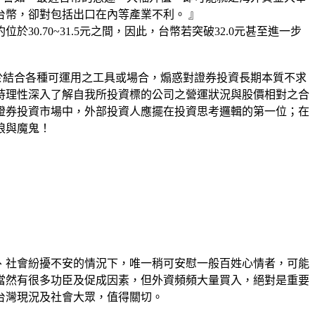
幣，卻對包括出口在內等產業不利。 』
.70~31.5元之間，因此，台幣若突破32.0元甚至進一步
於結合各種可運用之工具或場合，煽惑對證券投資長期本質不求
持理性深入了解自我所投資標的公司之營運狀況與股價相對之合
證券投資市場中，外部投資人應擺在投資思考邏輯的第一位；在
狼與魔鬼！
、社會紛擾不安的情況下，唯一稍可安慰一般百姓心情者，可能
當然有很多功臣及促成因素，但外資頻頻大量買入，絕對是重要
台灣現況及社會大眾，值得關切。