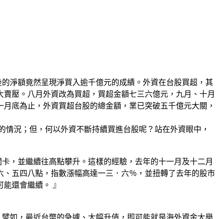
後的淨額竟然呈現淨買入逾千億元的成績。外資在台股買超，其
大賣壓。八月外資改為買超，買超金額七三六億元，九月、十月
一月底為止，外資買超台股的總金額，業已突破五千億元大關，
足的情況；但，何以外資不斷持續買進台股呢？站在外資眼中，
關卡，並繼續往高點攀升。這樣的經驗，去年的十一月及十二月
六、五四八點，指數漲幅高達一三．六％，並扭轉了去年的股市
能還會繼續。 』
。譬如，最近台幣的急遽、大幅升值，即可能就是海外資金大舉