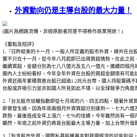
外資動向仍是主導台股的最大力量！
(圖片為網路流傳，非經原創者同意不得移作商業用途！)
《重點及短評》
1.『日昨結束的十一月，一般人所定義的股市外資，總共在
實不只在十一月，從今年八月起即已出現買超情勢。在此之前
繼續買超，金額分別為七八八億元及五八一億元。連續四個月
圈內人士紛紛看好，今年全年外資在台股的買超金額很有可能
外資近兩年累積買進台股已超過1.2兆元台幣，國人持股籌碼
台股或許吸引力並非如國人所見如此不堪，以全球競爭力角度
2.『台北股市加權指數即從七月底的六、四五四點，隨著外
即曾發生過。因為年底兩個月外資買超分別達到一、七九六億
跌勢，最後造成全年上漲六．七％的佳績。今年雖然尚有一個
顯然，年底之前外資仍將是台股最大主導力量，加上台幣升值
3.『包含股市外資、國際私募股權基金對我國經濟的可能利