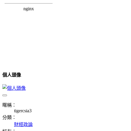
個人頭像
暱稱：
tigercsia3
分類：
財經政論