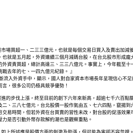
台股市場買超一、二三三億元，也就是每個交易日買入及賣出加減
，也就是五月起，外資連續三個月減碼台股，在台北股市形成龐
的外資責買超，總計高達三、三三八億元。事實上，今年截至十
挑戰去年的七、一四九億元紀錄。 』
不斷流入外資手中，顯示，國人對自家資本市場長年呈現信心不
而言，很多公司仍極具競爭優勢！
資買進的步伐上漲，終至目前的創下六年來新高，超逾七千六百點
及二、三八七億元，台北股價一股作氣由五、七六四點，竄揚到
月交易時間，但若外資在台買賣的習性未改，對台股的促漲效果可
壓力是否引動外幣存款解約潮也是觀察重點。
益，如上所述應是股價方面的刺激及助漲，但可能為害卻不容忽視