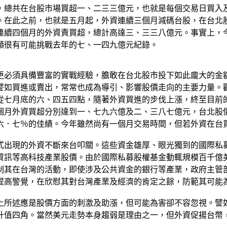
，總共在台股市場買超一、二三三億元，也就是每個交易日買入
。在此之前，也就是五月起，外資連續三個月減碼台股，在台北
連續四個月的外資責買超，總計高達三、三三八億元。事實上，
額很有可能挑戰去年的七、一四九億元紀錄。
更必須具備豐富的實戰經驗，膽敢在台北股市投下如此龐大的金
譬如買進或賣出，常常也成為導引、影響股價走向的主要力量。
從七月底的六、四五四點，隨著外資買進的步伐上漲，終至目前
個月外資買超分別達到一、七九六億及二、三八七億元，台北股
六．七％的佳績。今年雖然尚有一個月交易時間，但若外資在台
式出現的外資不斷來台叩關。這些資金雄厚、眼光獨到的國際私
資訊等高科技產業股價。由於國際私募股權基金動輒規模百千億
制其在台灣的活動，即使涉及公共資金的銀行等產業，政府主管
提高警覺，在欣慰其對台灣產業及經濟的肯定之餘，防範其可能
上所述應是股價方面的刺激及助漲，但可能為害卻不容忽視。譬
升值四角。當然美元走勢本身趨弱是理由之一，但外資促揚台幣