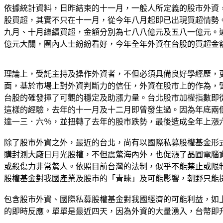
依據統計資料，日昨結束的十一月，一般人所定義的股市外資
股買超，其實不只在十一月，從今年八月起即已出現買超情勢
九月、十月繼續買超，金額分別為七八八億元及五八一億元。
億元大關，圈內人士紛紛看好，今年全年外資在台股的買超金
理論上，受託主持及操作外資者，不但必須具備良好學經歷，
面，基於市場上對外資判斷力的信任，外資在股市上的作為，
台股的確發揮了可觀的穩定及助漲力量。台北股市加權指數即
這樣的經驗，去年的十一月及十二月即曾發生過。因為年底兩
達一三．六％，並扭轉了去年的股市跌勢，最後造成全年上漲
除了股市外資之外，最近的台北，尚有以國際私募股權基金形
購封測大廠日月光股權，不但震驚海內外，也促漲了晶圓電腦
或殺傷力非常驚人。依照目前台灣的法制，似乎不能禁止或限
股權基金對我國產業及股市的「青睞」及可能影響，朝野只能
包含股市外資、國際私募股權基金對我國經濟的可能利益，如
的即時反應。單單是最近四天，因為外資的大量湧入，台幣即