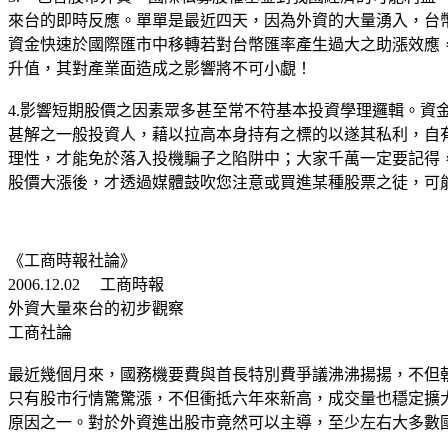
來台的即時反應。單單是最近四天，因為外資的大量湧入，台
資金快速於國際匯市中移轉若對台幣匯率產生過大之助漲效應，接下
升值，其對產業面造成之影響將不可小覷！
4.影響短期股價之因素眾多甚至常不符基本投資學理邏輯。
甚解之一般投資人，藉以拉高本身持有之標的以遂其私利，自
理性，才能免於落入投機騙子之陷阱中；大家千萬一定要記得
股價大漲後，才透過媒體鼓吹您注意或買進某種股票之徒，可
《工商時報社論》
2006.12.02 工商時報
外資大量來台的初步觀察
工商社論
最近幾個月來，國務機要費與首長特別費爭議沸沸揚揚，不但
只有股市行情驚驚漲，不但衝抵六年來新高，成交量也穩定擴
原因之一。對於外資進出股市竟然可以主導，至少左右大多數