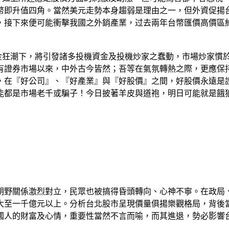
幣即升值四角。當然美元走勢本身趨弱是理由之一，但外資促揚台
來便可能衝擊我國之外銷產業，过去兩年台幣匯價高價區約位於30
資金狂潮下，將引發諸多投機資金及投機炒家之蠢動，市場炒家慣
有證券市場以來，中外古今皆然；吾等在氣氛轉熱之際，更應保
，在『好公司』、『好產業』與『好股價』之間，好股價永遠是
能都是市場老千或騙子！今日披著羊皮與道袍，明日可能就是餓
朝野關係激烈對立，民眾也被搞得昏頭轉向、心神不寧。在政局
大至一千億元以上。分析台北股市呈現價量俱揚樂觀格局，背後
國人的財富及心情，重要性當然不言而喻，而其進退，勢必影響