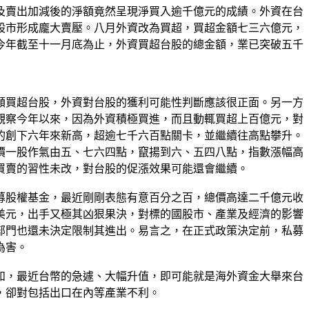
及賣出加減後的淨額竟然呈現淨買入逾千億元的成績。外資在台
股市形成龐大賣壓。八月外資改為買超，買超金額七三六億元，
今年截至十一月底為止，外資買超台股的總金額，業已突破五千
額買超台股，外資對台股的獲利可能性判斷應該很正面。另一方
觀察今年以來，因為外資積極買進，而且動輒買超上百億元，對
的創下六年來新高，超逾七千六百點關卡，並繼續往高點攀升。
價一股作氣由五、七六四點，竄揚到六、五四八點，指數漲幅高
買賣的習性未改，對台股的促漲效果可能還會繼續。
募股權基金，最近剛剛表態有意百分之百，總價高達二千億元收
美元，出手又極其凶狠果決，對標的國股市、產業及經濟的影響
部門也還未決定限制其進出。易言之，在正式政策決定前，私募
為害。
如，最近台幣的急遽、大幅升值，即可能就是海外資金大舉來台
，卻對包括出口在內等產業不利。