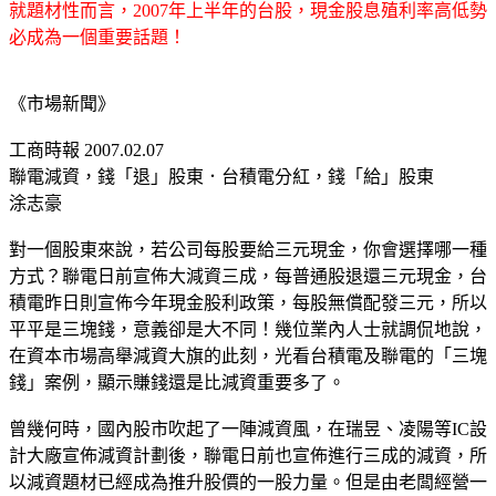
就題材性而言，2007年上半年的台股，現金股息殖利率高低勢
必成為一個重要話題！
《市場新聞》
工商時報 2007.02.07
聯電減資，錢「退」股東．台積電分紅，錢「給」股東
涂志豪
對一個股東來說，若公司每股要給三元現金，你會選擇哪一種
方式？聯電日前宣佈大減資三成，每普通股退還三元現金，台
積電昨日則宣佈今年現金股利政策，每股無償配發三元，所以
平平是三塊錢，意義卻是大不同！幾位業內人士就調侃地說，
在資本市場高舉減資大旗的此刻，光看台積電及聯電的「三塊
錢」案例，顯示賺錢還是比減資重要多了。
曾幾何時，國內股市吹起了一陣減資風，在瑞昱、凌陽等IC設
計大廠宣佈減資計劃後，聯電日前也宣佈進行三成的減資，所
以減資題材已經成為推升股價的一股力量。但是由老闆經營一