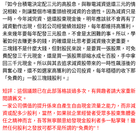
『如今台積電決定配三元的高股息，與聯電減資退還三元的情
況相較，則讓整個市場重頭檢視減資的合適性。因為減資只是
一時，今年減完資、退還股東現金後，明年應該就不會再有了
減資動作出現，但若公司經營績效超好，每年都維持高獲利，
未來幾年要每年配發三元股息，不會是太困難的事。所以，學
著如何去賺更多的錢，的確還是比思考要減資幾次更重要。
三塊錢不是什麼大錢，但對股民來說，是要買一張股票，可免
費配發三千元現金，還是買一張股票卻縮水成七百股，手中拿
回三千元現金。所以與其去追求減資股帶來的一時性飆漲後的
興奮心理，還不如選家高獲利的公司投資，每年穩穩的收下那
「免費的」一股三塊錢股利。』
短評：這個議題已在此部落格談過多次，有興趣者請大家重新
閱讀舊文。
一家公司價值的提升係來自產生自由現金流量之能力，而非減
資或配多少股利，當然，如果就企業經營者受眾多股東集體委
任之精神而言，吾等無寧願意給發現金股利者多一點掌聲！雖
然任何股利之發放可都不是所謂的“免費的”！