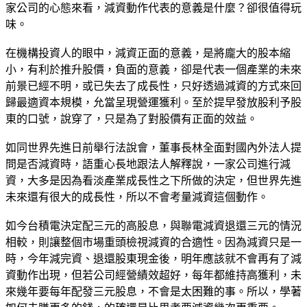
家公司的心態來看，減資動作代表的意義是什麼？卻很值得玩
味。
在機構投資人的眼中，減資正面的意義，是將龐大的股本縮
小，有利於推升股價，負面的意義，卻是代表一個產業的未來
前景已經不明，或已失去了成長性，只好透過減資的方式來回
歸最適資本規模，允當呈現營運獲利。至於提早發放股利予股
東的口號，說穿了，只是為了對股價有正面的效益。
如同世界先進日前舉行法說會，董事長林全面對國內外法人提
問是否減資時，語重心長地跟法人解釋說，一家公司進行減
資，大多是因為看淡產業成長性之下所做的決定，但世界先進
未來還有很大的成長性，所以不會考量減資這個動作。
如今台積電決定配三元的高股息，與聯電減資退還三元的情況
相較，則讓整個市場重頭檢視減資的合適性。因為減資只是一
時，今年減完資、退還股東現金後，明年應該就不會再有了減
資動作出現，但若公司經營績效超好，每年都維持高獲利，未
來幾年要每年配發三元股息，不會是太困難的事。所以，學著