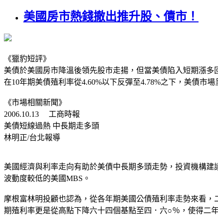
美國房市熱錢撤出推升股、債市！
《獵豹短評》
美債於美國房市降溫後領先股市走揚，但當美債陷入短期漲多
在10年期美債殖利率從4.60%以下反彈至4.78%之下，
《市場相關新聞》
2006.10.13 工商時報
美債短線過熱 中長期走多頭
林明正/台北報導
美國經濟與利率走向有助於美債中長期多頭走勢，投資機構建
波動度較低的美國MBS。
摩根富林明投顧也認為，從各年期美國公債殖利率走勢來看，二
期殖利率更是從高點下降六十四個基點至四．六○％，使得二