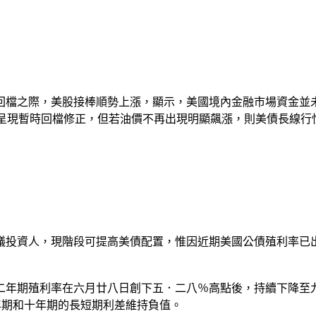
回檔之際，美股接棒順勢上漲，顯示，美國境內金融市場資金並
美債市場呈現暫時回檔修正，但若油價不再出現明顯飆漲，則美債長
議投資人，現階段可提高美債配置，惟因近期美國公債殖利率已
年期殖利率在六月廿八日創下五．二八％高點後，持續下降至九
年期和十年期的長短期利差維持負值。