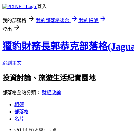
登入
我的部落格
我的部落格後台
我的帳號
登出
獵豹財務長郭恭克部落格(Jaguar
跳到主文
投資討論、旅遊生活紀實園地
部落格全站分類：
財經政論
相簿
部落格
名片
Oct
13
Fri
2006
11:58