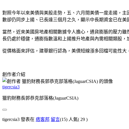
對照今年以來美債與美股走勢，五、六月間美債一度走揚，主因來
數卻仍同步上揚、已長達三個月之久，顯示中長期資金已在美國
當然，近來美國房地產相關數據令人擔心，通貨膨脹的壓力雖
長仍處於穩健，通膨指數溫和上揚推升地產與內需相關類股，
從價格面來評估，建華銀行認為，美債短線漲多回檔可能性大
創作者介紹
tigercsia3
獵豹財務長郭恭克部落格(JaguarCSIA)
tigercsia3 發表在
痞客邦
留言
(15)
人氣(
29
)