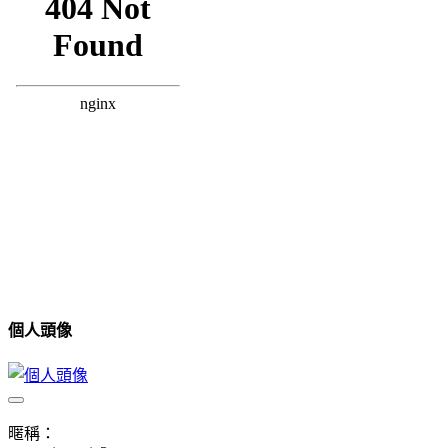
個人頭像
暱稱：