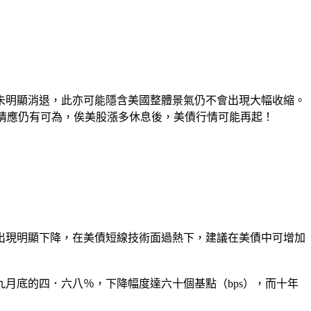
未明顯消退，此亦可能隱含美國整體景氣仍不會出現大幅收縮。
線行情應仍有可為，俟美股漲多休息後，美債行情可能再起！
出現明顯下降，在美債短線技術面過熱下，建議在美債中可增加
月底的四．六八％，下降幅度達六十個基點（bps），而十年