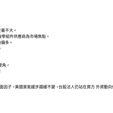
交量不大。
力廠零組件供應商為市場焦點。
向偏多。
。
要角。
！
因子 +美國景氣緩步趨緩不變 +台股法人仍站在買方 外資動向