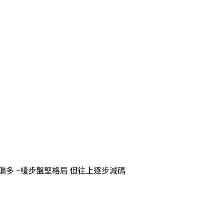
偏多 +緩步盤堅格局 但往上逐步減碼