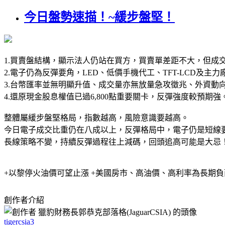
今日盤勢速描！~緩步盤堅！
1.買賣盤結構，顯示法人仍站在買方，買賣單差距不大，但成
2.電子仍為反彈要角，LED、低價手機代工、TFT-LCD及主
3.台幣匯率並無明顯升值、成交量亦無放量急攻徵兆、外資動
4.還原現金股息權值已過6,800點重要關卡，反彈強度較預期強
整體屬緩步盤堅格局，指數越高，風險意識要越高。
今日電子成交比重仍在八成以上，反彈格局中，電子仍是短線
長線策略不變，持續反彈過程往上減碼，回頭追高可能是大忌
+以黎停火油價可望止漲 +美國房市、高油價、高利率為長期負面
創作者介紹
tigercsia3