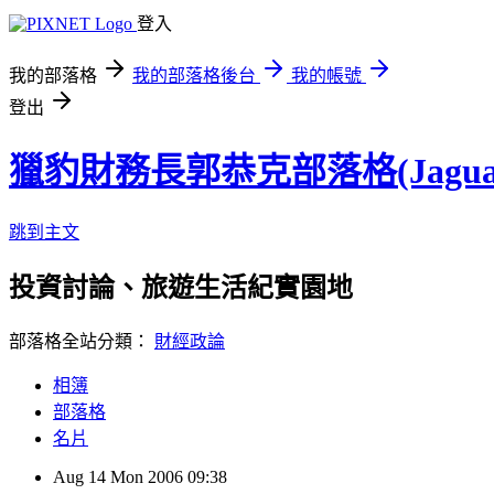
登入
我的部落格
我的部落格後台
我的帳號
登出
獵豹財務長郭恭克部落格(Jaguar
跳到主文
投資討論、旅遊生活紀實園地
部落格全站分類：
財經政論
相簿
部落格
名片
Aug
14
Mon
2006
09:38