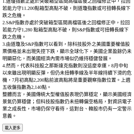
1.道瓊指數正處於突破箱型區間高檔區後之回檔修正中，拉回
若能力守11.200點箱型高點不破，則道瓊指數或可扭轉長線下
跌之危機。
2.S&P指數亦處於突破箱型區間高檔區後之回檔修正中，拉回
若能力守1,280 點箱型高點不破，則S&P指數或可扭轉長線下
跌之危機。
3.由道瓊及S&P指數可以看到，除科技股外之美國重要權值股
票價格並未出現失控下跌，顯示全球化下，美國企業盈餘仍未
明顯惡化，而美國經濟內需市場似仍維持穩健發展。
4.然而，代表科技股之那斯達克指數則沒這麼幸運，8月中旬
以來雖出現明顯反彈，但仍未扭轉季線及半年線持續下滑的危
機，7月初高點2,200點前波高點將是重要觀察指數位置。上週
五收盤指數為2,140點。
整體而言，美國傳統大型權值股表現仍算穩定，顯示美國經濟
景氣仍算穩健；但科技股指數仍未扭轉偏空格局，對資訊電子
業之成長性，市場仍保守看待，這對台、韓股市仍有一定警示
意義。
載入更多