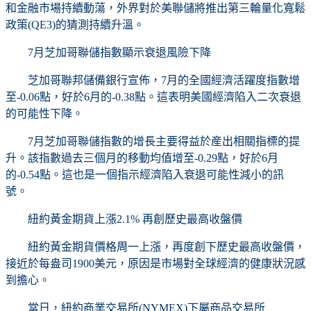
和金融市場持續動蕩，外界對於美聯儲將推出第三輪量化寬鬆
政策(QE3)的猜測持續升溫。
7月芝加哥聯儲指數顯示衰退風險下降
芝加哥聯邦儲備銀行宣佈，7月的全國經濟活躍度指數增
至-0.06點，好於6月的-0.38點。這表明美國經濟陷入二次衰退
的可能性下降。
7月芝加哥聯儲指數的增長主要得益於産出相關指標的提
升。該指數過去三個月的移動均值增至-0.29點，好於6月
的-0.54點。這也是一個指示經濟陷入衰退可能性減小的訊
號。
紐約黃金期貨上漲2.1% 再創歷史最高收盤價
紐約黃金期貨價格周一上漲，再度創下歷史最高收盤價，
接近於每盎司1900美元，原因是市場對全球經濟的健康狀況感
到擔心。
當日，紐約商業交易所(NYMEX)下屬商品交易所