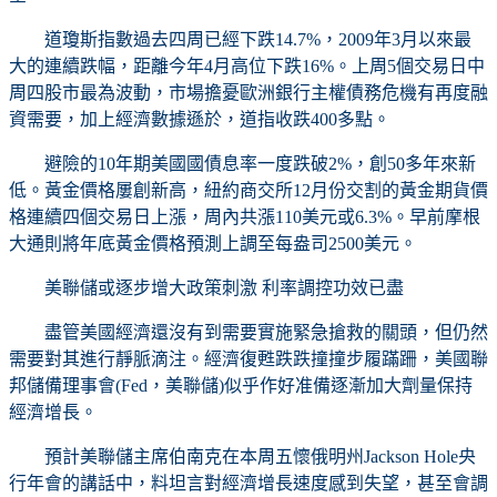
道瓊斯指數過去四周已經下跌14.7%，2009年3月以來最
大的連續跌幅，距離今年4月高位下跌16%。上周5個交易日中
周四股市最為波動，市場擔憂歐洲銀行主權債務危機有再度融
資需要，加上經濟數據遜於，道指收跌400多點。
避險的10年期美國國債息率一度跌破2%，創50多年來新
低。黃金價格屢創新高，紐約商交所12月份交割的黃金期貨價
格連續四個交易日上漲，周內共漲110美元或6.3%。早前摩根
大通則將年底黃金價格預測上調至每盎司2500美元。
美聯儲或逐步增大政策刺激 利率調控功效已盡
盡管美國經濟還沒有到需要實施緊急搶救的關頭，但仍然
需要對其進行靜脈滴注。經濟復甦跌跌撞撞步履蹣跚，美國聯
邦儲備理事會(Fed，美聯儲)似乎作好准備逐漸加大劑量保持
經濟增長。
預計美聯儲主席伯南克在本周五懷俄明州Jackson Hole央
行年會的講話中，料坦言對經濟增長速度感到失望，甚至會調