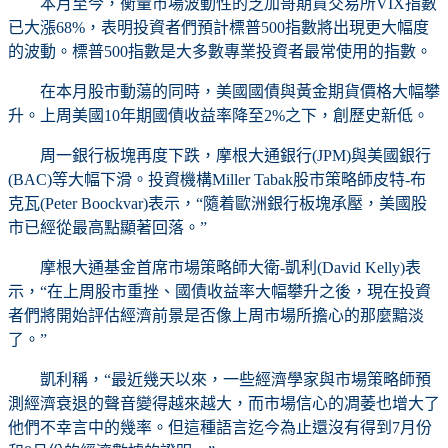
本月至今，衡量市場波動性的芝加哥期貨交易所VIX指數
已大漲68%，表明投資者們預計標普500指數將出現更大幅度
的波動。標普500指數是大多數專業投資者最常使用的指數。
在本月股市動蕩的同時，美國國債與黃金期貨價格大幅攀
升。上周美國10年期國債收益率降至2%之下，創歷史新低。
周一銀行板塊再度下跌，摩根大通銀行(JPM)與美國銀行
(BAC)等大幅下滑。投資機構Miller Tabak股市策略師皮特-布
克瓦(Peter Boockvar)表示，“隨着歐洲銀行板塊承壓，美國股
市已經從最高點顯著回落。”
摩根大通基金首席市場策略師大衛-凱利(David Kelly)表
示，“在上周股市重挫、國債收益率大幅攀升之後，現在投資
者們將開始評估經濟前景是否像上周市場所擔心的那麼黯淡
了。”
凱利稱，“最近幾天以來，一些經濟學家與市場策略師預
測經濟衰退的聲音變得越來越大，而市場信心的凋萎也增大了
他們不幸言中的幾率。但這種語言迄今為止還沒有得到7月份