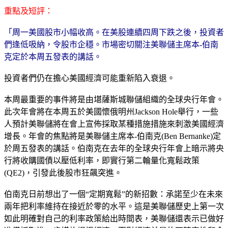
重點及短評：
「周一美國股市小幅收高。在美股連續四周下跌之後，投資者
們逢低吸納，令股市企穩。市場密切關注美聯儲主席本-伯南
克定於本周五發表的講話。
投資者們仍在擔心美國經濟可能重新陷入衰退。
本周最重要的事件將是由堪薩斯城聯儲組織的全球央行年會。
此次年會將在本周五於美國懷俄明州Jackson Hole舉行，一些
人預計美聯儲將在會上宣佈採取某種措施措施來刺激美國經濟
增長。年會的焦點將是美聯儲主席本-伯南克(Ben Bernanke)定
於周五發表的講話。伯南克在去年的全球央行年會上暗示將央
行將收購國債以壓低利率，即實行第二輪量化寬鬆政策
(QE2)，引發此後股市狂飆突進。
伯南克日前想出了一個“定期寬鬆”的新招數：承諾至少在未來
兩年把利率維持在接近於零的水平。這是美聯儲歷史上第一次
如此明確對自己的利率政策給出時間表，美聯儲還表示已做好