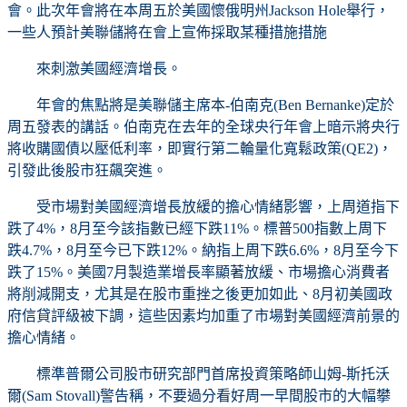
會。此次年會將在本周五於美國懷俄明州Jackson Hole舉行，
一些人預計美聯儲將在會上宣佈採取某種措施措施
來刺激美國經濟增長。
年會的焦點將是美聯儲主席本-伯南克(Ben Bernanke)定於
周五發表的講話。伯南克在去年的全球央行年會上暗示將央行
將收購國債以壓低利率，即實行第二輪量化寬鬆政策(QE2)，
引發此後股市狂飆突進。
受市場對美國經濟增長放緩的擔心情緒影響，上周道指下
跌了4%，8月至今該指數已經下跌11%。標普500指數上周下
跌4.7%，8月至今已下跌12%。納指上周下跌6.6%，8月至今下
跌了15%。美國7月製造業增長率顯著放緩、市場擔心消費者
將削減開支，尤其是在股市重挫之後更加如此、8月初美國政
府信貸評級被下調，這些因素均加重了市場對美國經濟前景的
擔心情緒。
標準普爾公司股市研究部門首席投資策略師山姆-斯托沃
爾(Sam Stovall)警告稱，不要過分看好周一早間股市的大幅攀