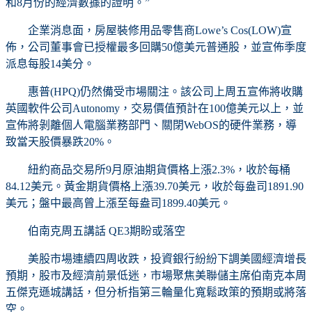
和8月份的經濟數據的證明。”
企業消息面，房屋裝修用品零售商Lowe’s Cos(LOW)宣
佈，公司董事會已授權最多回購50億美元普通股，並宣佈季度
派息每股14美分。
惠普(HPQ)仍然備受市場關注。該公司上周五宣佈將收購
英國軟件公司Autonomy，交易價值預計在100億美元以上，並
宣佈將剝離個人電腦業務部門、關閉WebOS的硬件業務，導
致當天股價暴跌20%。
紐約商品交易所9月原油期貨價格上漲2.3%，收於每桶
84.12美元。黃金期貨價格上漲39.70美元，收於每盎司1891.90
美元；盤中最高曾上漲至每盎司1899.40美元。
伯南克周五講話 QE3期盼或落空
美股市場連續四周收跌，投資銀行紛紛下調美國經濟增長
預期，股市及經濟前景低迷，市場聚焦美聯儲主席伯南克本周
五傑克遜城講話，但分析指第三輪量化寬鬆政策的預期或將落
空。