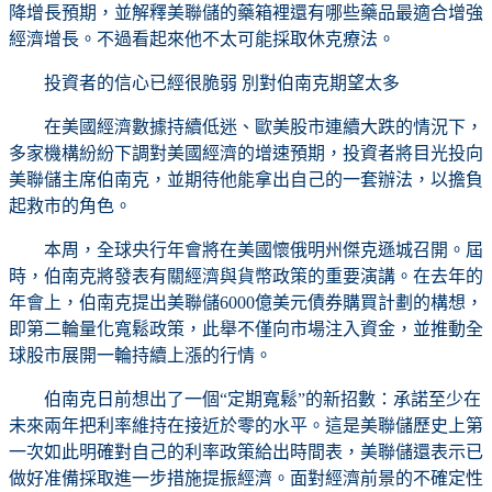
降增長預期，並解釋美聯儲的藥箱裡還有哪些藥品最適合增強
經濟增長。不過看起來他不太可能採取休克療法。
投資者的信心已經很脆弱 別對伯南克期望太多
在美國經濟數據持續低迷、歐美股市連續大跌的情況下，
多家機構紛紛下調對美國經濟的增速預期，投資者將目光投向
美聯儲主席伯南克，並期待他能拿出自己的一套辦法，以擔負
起救市的角色。
本周，全球央行年會將在美國懷俄明州傑克遜城召開。屆
時，伯南克將發表有關經濟與貨幣政策的重要演講。在去年的
年會上，伯南克提出美聯儲6000億美元債券購買計劃的構想，
即第二輪量化寬鬆政策，此舉不僅向市場注入資金，並推動全
球股市展開一輪持續上漲的行情。
伯南克日前想出了一個“定期寬鬆”的新招數：承諾至少在
未來兩年把利率維持在接近於零的水平。這是美聯儲歷史上第
一次如此明確對自己的利率政策給出時間表，美聯儲還表示已
做好准備採取進一步措施提振經濟。面對經濟前景的不確定性