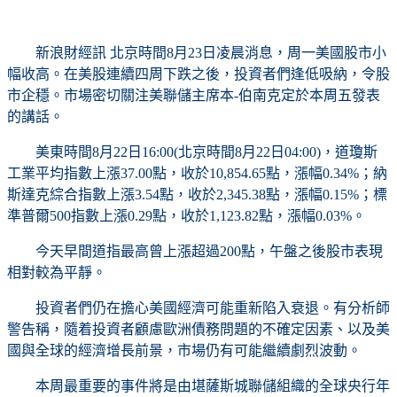
新浪財經訊 北京時間8月23日凌晨消息，周一美國股市小
幅收高。在美股連續四周下跌之後，投資者們逢低吸納，令股
市企穩。市場密切關注美聯儲主席本-伯南克定於本周五發表
的講話。
美東時間8月22日16:00(北京時間8月22日04:00)，道瓊斯
工業平均指數上漲37.00點，收於10,854.65點，漲幅0.34%；納
斯達克綜合指數上漲3.54點，收於2,345.38點，漲幅0.15%；標
準普爾500指數上漲0.29點，收於1,123.82點，漲幅0.03%。
今天早間道指最高曾上漲超過200點，午盤之後股市表現
相對較為平靜。
投資者們仍在擔心美國經濟可能重新陷入衰退。有分析師
警告稱，隨着投資者顧慮歐洲債務問題的不確定因素、以及美
國與全球的經濟增長前景，市場仍有可能繼續劇烈波動。
本周最重要的事件將是由堪薩斯城聯儲組織的全球央行年