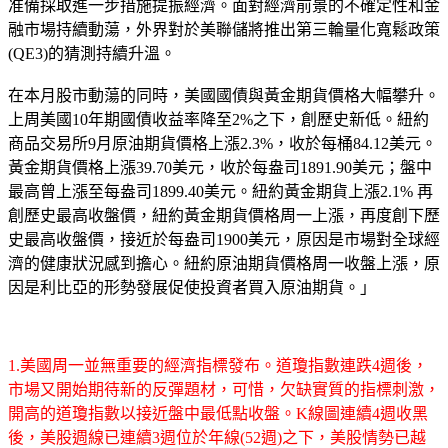
准備採取進一步措施提振經濟。面對經濟前景的不確定性和金
融市場持續動蕩，外界對於美聯儲將推出第三輪量化寬鬆政策
(QE3)的猜測持續升溫。
在本月股市動蕩的同時，美國國債與黃金期貨價格大幅攀升。
上周美國10年期國債收益率降至2%之下，創歷史新低。紐約
商品交易所9月原油期貨價格上漲2.3%，收於每桶84.12美元。
黃金期貨價格上漲39.70美元，收於每盎司1891.90美元；盤中
最高曾上漲至每盎司1899.40美元。紐約黃金期貨上漲2.1% 再
創歷史最高收盤價，紐約黃金期貨價格周一上漲，再度創下歷
史最高收盤價，接近於每盎司1900美元，原因是市場對全球經
濟的健康狀況感到擔心。紐約原油期貨價格周一收盤上漲，原
因是利比亞的形勢發展促使投資者買入原油期貨。」
1.美國周一並無重要的經濟指標發布。道瓊指數連跌4週後，
市場又開始期待新的反彈題材，可惜，欠缺實質的指標刺激，
開高的道瓊指數以接近盤中最低點收盤。K線圖連續4週收黑
後，美股週線已連續3週位於年線(52週)之下，美股情勢已越