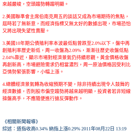
來越嚴峻，空頭趨勢轉趨明顯。
2.美國聯準會主席伯南克周五的談話又成為市場期待的焦點，
屆時若了無新意，而經濟指標又無太好的數據出現，市場恐怕
又將出現失望性賣壓。
3.美國10年期公債殖利率本波最低點曾跌至2.0%以下，盤中再
創殖利率歷史新低，周一收盤為2.09%，漸漸往歷史收盤低點
2.04%靠近，顯示市場對經濟景氣仍持續悲觀。黃金價格收盤
再創新高，市場避險需求仍相當濃烈，周一原油價格因受利比
亞情勢緊張影響，小幅上漲。
4.總體經濟景氣轉為收縮預期不變，除非持續出現令人鼓舞的
經濟數據，否則股市偏空趨勢將越來越明顯，投資者若非短線
操盤高手，不應隨便進行搶反彈動作。
《相關新聞報導》
綜述：道指收高0.34% 納指上漲0.29%
2011年08月22日 13:19