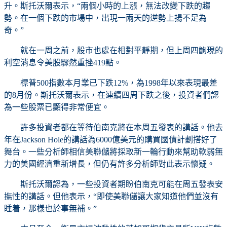
升。斯托沃爾表示，“兩個小時的上漲，無法改變下跌的趨
勢。在一個下跌的市場中，出現一兩天的逆勢上揚不足為
奇。”
就在一周之前，股市也處在相對平靜期，但上周四齣現的
利空消息令美股驟然重挫419點。
標普500指數本月業已下跌12%，為1998年以來表現最差
的8月份。斯托沃爾表示，在連續四周下跌之後，投資者們認
為一些股票已顯得非常便宜。
許多投資者都在等待伯南克將在本周五發表的講話。他去
年在Jackson Hole的講話為6000億美元的購買國債計劃搭好了
舞台。一些分析師相信美聯儲將採取新一輪行動來幫助軟弱無
力的美國經濟重新增長，但仍有許多分析師對此表示懷疑。
斯托沃爾認為，一些投資者期盼伯南克可能在周五發表安
撫性的講話。但他表示，“即使美聯儲讓大家知道他們並沒有
睡着，那樣也於事無補。”