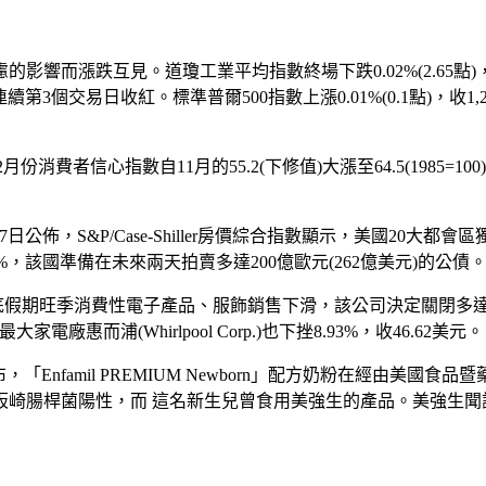
而漲跌互見。道瓊工業平均指數終場下跌0.02%(2.65點)，收1
高，已連續第3個交易日收紅。標準普爾500指數上漲0.01%(0.1點)
年12月份消費者信心指數自11月的55.2(下修值)大漲至64.5(1985=100)
`s)27日公佈，S&P/Case-Shiller房價綜合指數顯示，美國2
4%，該國準備在未來兩天拍賣多達200億歐元(262億美元)的公
於美國年底假期旺季消費性電子產品、服飾銷售下滑，該公司決定關閉多達120家K
廠惠而浦(Whirlpool Corp.)也下挫8.93%，收46.62美元。
o.)27日宣布，「Enfamil PREMIUM Newborn」配方奶粉
腸桿菌陽性，而 這名新生兒曾食用美強生的產品。美強生聞訊逆是