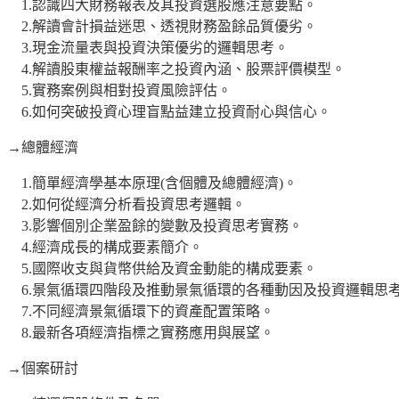
1.認識四大財務報表及其投資選股應注意要點。
2.解讀會計損益迷思、透視財務盈餘品質優劣。
3.現金流量表與投資決策優劣的邏輯思考。
4.解讀股東權益報酬率之投資內涵、股票評價模型。
5.實務案例與相對投資風險評估。
6.如何突破投資心理盲點益建立投資耐心與信心。
→總體經濟
1.簡單經濟學基本原理(含個體及總體經濟)。
2.如何從經濟分析看投資思考邏輯。
3.影響個別企業盈餘的變數及投資思考實務。
4.經濟成長的構成要素簡介。
5.國際收支與貨幣供給及資金動能的構成要素。
6.景氣循環四階段及推動景氣循環的各種動因及投資邏輯思
7.不同經濟景氣循環下的資產配置策略。
8.最新各項經濟指標之實務應用與展望。
→個案研討