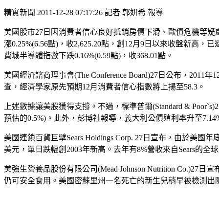
精實新聞 2011-12-28 07:17:26 記者 郭妍希 報導
美國股市27日因消費者信心良好抵銷房價下滑、歐債危機等疑慮的影響
漲0.25%(6.56點)，收2,625.20點，創12月9日以來收盤新
費城半導體指數下跌0.16%(0.59點)，收368.01點。
美國經濟諮商理事會(The Conference Board)27日公布，2011
查，經濟學家原先預期12月消費者信心指數將上揚至58.3。
上述數據讓美股獲得支撐。不過，標準普爾(Standard & Poor
預估的0.5%)。此外，彭博社報導，義大利公債殖利率升至7.1
美國連鎖百貨巨擘Sears Holdings Corp. 27日宣布，由
美元，單日跌幅創2003年新高。去年有8%營收來自Sears的全球最大家電
美強生營養品股份有限公司(Mead Johnson Nutrition C
仍可安全食用。美國密蘇里州一名死亡的新生兒稍早被檢測出阪崎