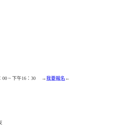
0 ~ 下午16：30 →
我要報名
←
友