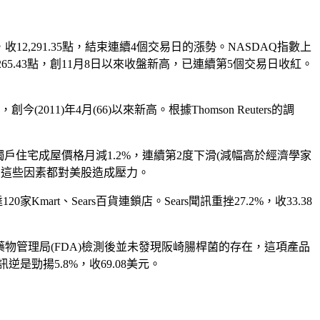
2,291.35點，結束連續4個交易日的漲勢。NASDAQ指數上
，收1,265.43點，創11月8日以來收盤新高，已連續第5個交易日收紅。
，創今(2011)年4月(66)以來新高。根據Thomson Reuters的調
0大都會區獨戶住宅成屋價格月減1.2%，連續第2度下滑(減幅高於經濟學家
債。這些因素都對美股造成壓力。
mart、Sears百貨連鎖店。Sears聞訊重挫27.2%，收33.38
在經由美國食品暨藥物管理局(FDA)檢測後並未發現阪崎腸桿菌的存在，這項產品
勁揚5.8%，收69.08美元。