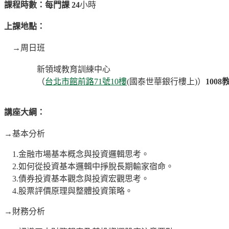
課程時數：每門課 24
小時
上課地點：
→周日班
新領域教育訓練中心
（
台
北市館前路71號10樓
(國泰世華銀行樓上)）
1008
講座大綱：
→基本分析
1.金融市場基本概念與投資邏輯思考。
2.如何從投資基本邏輯中掙脫長期輸家宿命。
3.債券投資基本觀念與投資宏觀思考。
4.股票評價原理與整體投資策略。
→財務分析