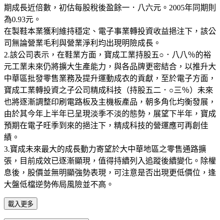
期成長近倍數，初估每股稅後盈餘一．八六元。2005年同期則
為0.93元。
在製鞋本業獲利維持穩定、電子事業轉投資收益挹注下，該公
司無論營業毛利與營業淨利均出現明險成長。
2.該公司表示，在鞋業方面，寶成工業持股五○．八八％的裕
元工業未來仍將擴大生產能力，與各品牌更密結合，以推升大
中華區批發零售業務及提升運動成衣的貢獻，至於電子方面，
寶成工業轉投資之子公司精成科技（持股五二．○三％）未來
也將逐漸調整印刷電路板及主機板產品，朝多角化均衡發展，
由於其今年上半年已呈現淡季不淡的態勢，展望下半年，寶成
預期在電子旺季到來的挹注下，精成科技的營運應可再創佳
績。
3.寶成未來最大的成長動力寄望於大中華地區之零售通路擴
張，目前成效已逐漸顯現，值得持續列入追蹤後續變化。除權
息後，股價並無明顯強勢表現，可注意是否出現更低價位，逢
大盤低檔逆勢佈局風險並不高。
載入更多