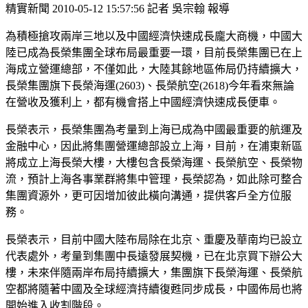
精實新聞 2010-05-12 15:57:56 記者 吳宗翰 報導
為積極搶攻兩岸三地以及中國經濟快速成長龐大商機，中國大
陸已成為長榮集團全球布局最重要一環，目前長榮集團已在上
海成立營運總部，不僅如此，大陸其餘地區佈局仍持續擴大，
長榮集團旗下長榮海運(2603)、長榮航空(2618)今年看來無論
在營收及獲利上，都有機會搭上中國經濟快速成長便車。
長榮表示，長榮集團為考量到上海已成為中國最重要的航運及
金融中心，因此將集團營運總部設立上海，目前，在浦東新區
將成立上海長榮大樓，大樓包含長榮海運、長榮航空、長榮物
流，預計上海各事業群將集中管理，長榮認為，如此除可整合
集團資源外，更可因增加彼此橫向溝通，提供客戶全方位服
務。
長榮表示，目前中國大陸布局除在北京、重慶及華南均已設立
代表處外，考量到集團中長遠發展契機，已在北京買下辦公大
樓，未來伴隨兩岸布局持續擴大，集團旗下長榮海運、長榮航
空都將隨著中國及全球經濟持續復甦同步成長，中國佈局也將
開始進入收割階段。