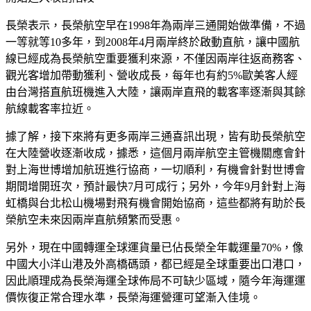
長榮表示，長榮航空早在1998年為兩岸三通開始做準備，不過
一等就等10多年，到2008年4月兩岸終於啟動直航，讓中國航
線已經成為長榮航空重要獲利來源，不僅因兩岸往返商務客、
觀光客增加帶動獲利、營收成長，每年也有約5%歐美客人經
由台灣搭直航班機進入大陸，讓兩岸直飛的載客率逐漸與其餘
航線載客率拉近。
據了解，接下來將有更多兩岸三通喜訊出現，皆有助長榮航空
在大陸營收逐漸收成，據悉，這個月兩岸航空主管機關應會針
對上海世博增加航班進行協商，一切順利，有機會針對世博會
期間增開班次，預計最快7月可成行；另外，今年9月針對上海
虹橋與台北松山機場對飛有機會開始協商，這些都將有助於長
榮航空未來因兩岸直航頻繁而受惠。
另外，現在中國轉運全球運貨量已佔長榮全年載運量70%，像
中國大小洋山港及外高橋碼頭，都已經是全球重要出口港口，
因此順理成為長榮海運全球佈局不可缺少區域，隨今年海運運
價恢復正常合理水準，長榮海運營運可望漸入佳境。