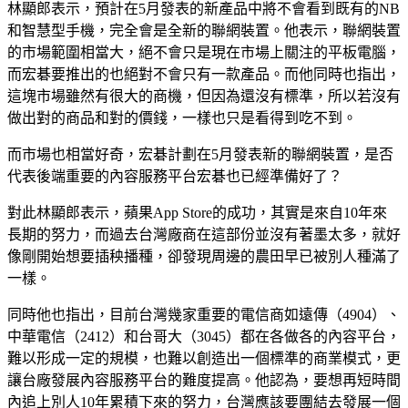
林顯郎表示，預計在5月發表的新產品中將不會看到既有的NB
和智慧型手機，完全會是全新的聯網裝置。他表示，聯網裝置
的市場範圍相當大，絕不會只是現在市場上關注的平板電腦，
而宏碁要推出的也絕對不會只有一款產品。而他同時也指出，
這塊市場雖然有很大的商機，但因為還沒有標準，所以若沒有
做出對的商品和對的價錢，一樣也只是看得到吃不到。
而市場也相當好奇，宏碁計劃在5月發表新的聯網裝置，是否
代表後端重要的內容服務平台宏碁也已經準備好了？
對此林顯郎表示，蘋果App Store的成功，其實是來自10年來
長期的努力，而過去台灣廠商在這部份並沒有著墨太多，就好
像剛開始想要插秧播種，卻發現周邊的農田早已被別人種滿了
一樣。
同時他也指出，目前台灣幾家重要的電信商如遠傳（4904）、
中華電信（2412）和台哥大（3045）都在各做各的內容平台，
難以形成一定的規模，也難以創造出一個標準的商業模式，更
讓台廠發展內容服務平台的難度提高。他認為，要想再短時間
內追上別人10年累積下來的努力，台灣應該要團結去發展一個