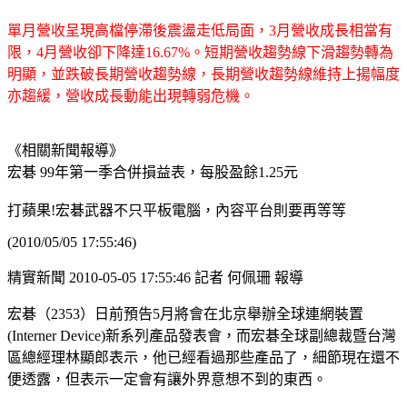
單月營收呈現高檔停滯後震盪走低局面，3月營收成長相當有
限，4月營收卻下降達16.67%。短期營收趨勢線下滑趨勢轉為
明顯，並跌破長期營收趨勢線，長期營收趨勢線維持上揚幅度
亦趨緩，營收成長動能出現轉弱危機。
《相關新聞報導》
宏碁 99年第一季合併損益表，每股盈餘1.25元
打蘋果!宏碁武器不只平板電腦，內容平台則要再等等
(2010/05/05 17:55:46)
精實新聞 2010-05-05 17:55:46 記者 何佩珊 報導
宏碁（2353）日前預告5月將會在北京舉辦全球連網裝置
(Interner Device)新系列產品發表會，而宏碁全球副總裁暨台灣
區總經理林顯郎表示，他已經看過那些產品了，細節現在還不
便透露，但表示一定會有讓外界意想不到的東西。