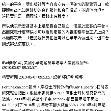
統一的平台，讓出版社等內容廠商有一個確切的聯繫窗口，軟
硬體廠商也知道確切的合作夥伴和合作模式，不過他也坦言，
這確實只是一個理想，實踐上有難度。
所以他表示宏碁基本上還是得自己建立一個屬於宏碁的平台。
然而究竟什麼時候才可以看到宏碁的內容服務平台正式上線？
林顯郎表示：「產品我們有把握可以在半年內做出來，但平台
則沒辦法這麼快。」
iPad衝擊 4月美國小筆電銷量年增率大幅萎縮至5%
(2010/05/07 09:53:57)
精實新聞 2010-05-07 09:53:57 記者 郭妍希 報導
Fortune.cnn.com報導，摩根士丹利分析師Katy Huberty 6日發表
研究報告指出，根據市調機構NPD、摩根士丹利研究部門的
數據，2009年6月美國小筆電(netbook)銷售量年增率高達
641%，到了2010年1月年增率卻大減至68%，2010年4月年增
率更進一步萎縮至5%。蘋果(Apple Inc.)執行長賈伯斯(Steve