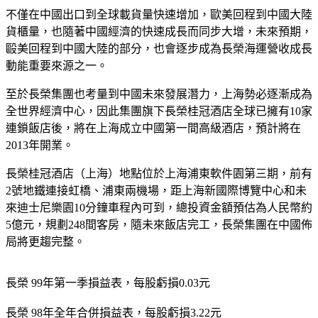
不僅在中國出口到全球載貨量快速增加，歐美回程到中國大陸
貨櫃量，也隨著中國經濟的快速成長而同步大增，未來預期，
毆美回程到中國大陸的部分，也會逐步成為長榮海運營收成長
動能重要來源之一。
至於長榮集團也考量到中國未來發展潛力，上海勢必逐漸成為
全世界經濟中心，因此集團旗下長榮桂冠酒店全球已擁有10家
連鎖飯店後，將在上海成立中國第一間高級酒店，預計將在
2013年開業。
長榮桂冠酒店（上海）地點位於上海浦東軟件園第三期，前有
2號地鐵連接虹橋、浦東兩機場，距上海新國際博覽中心和未
來迪士尼樂園10分鐘車程內可到，總投資金額預估為人民幣約
5億元，規劃248間客房，隨未來飯店完工，長榮集團在中國佈
局將更趨完整。
長榮 99年第一季損益表，每股虧損0.03元
長榮 98年全年合併損益表，每股虧損3.22元