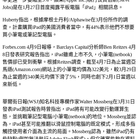
Jobs)是在1月27日首度揭露平板電腦「iPad」相關訊息。
Huberty指出，根據摩根士丹利/Alphawise在3月份所作的調
查，計畫購買iPad的美國消費者當中，有44%表示他們不想要
買小筆電或筆記型電腦。
Forbes.com 4月9日報導，Barclays Capital分析師Ben Reitzes 4月
8日發表研究報告指出，iPad雖甫上市不久，小筆電(netbook)
售價卻已受到衝擊。根據Reitzes調查，截至4月7日為止當週亞
馬遜(Amazon.com)網站上的小筆電均價為322美元，較3月29日
為止當週的340美元均價下滑了5%，同時也創下2月1日當週以
來新低。
華爾街日報(WSJ)知名科技專欄作家Walter Mossberg在3月31日
發表iPad測試報告時曾指出，iPad將有可能改變行動運算生
態，並挑戰筆記型電腦/小筆電(netbook)的地位。Mossberg並認
為，iPad甚至可能推翻以滑鼠控制電腦的既定模式，形成多指
觸控使用者介面為主流的局面。Mossberg認為，雖然iPad仍有
些缺點(例如無法執行Adobe Flash程式)，但它確實能夠在資料