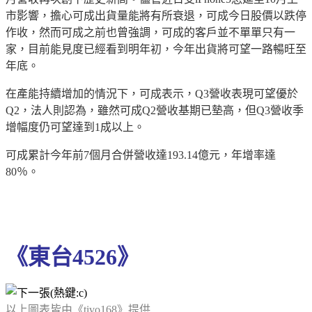
市影響，擔心可成出貨量能將有所衰退，可成今日股價以跌停
作收，然而可成之前也曾強調，可成的客戶並不單單只有一
家，目前能見度已經看到明年初，今年出貨將可望一路暢旺至
年底。
在產能持續增加的情況下，可成表示，Q3營收表現可望優於
Q2，法人則認為，雖然可成Q2營收基期已墊高，但Q3營收季
增幅度仍可望達到1成以上。
可成累計今年前7個月合併營收達193.14億元，年增率達
80％。
《東台4526》
以上圖表皆由《tivo168》提供