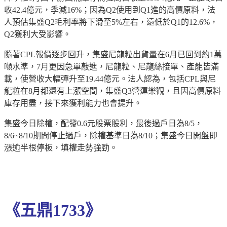
收42.4億元，季減16%；因為Q2使用到Q1進的高價原料，法
人預估集盛Q2毛利率將下滑至5%左右，遠低於Q1的12.6%，
Q2獲利大受影響。
隨著CPL報價逐步回升，集盛尼龍粒出貨量在6月已回到約1萬
噸水準，7月更因急單敲進，尼龍粒、尼龍絲接單、產能皆滿
載，使營收大幅彈升至19.44億元。法人認為，包括CPL與尼
龍粒在8月都還有上漲空間，集盛Q3營運樂觀，且因高價原料
庫存用盡，接下來獲利能力也會提升。
集盛今日除權，配發0.6元股票股利，最後過戶日為8/5，
8/6~8/10期間停止過戶，除權基準日為8/10；集盛今日開盤即
漲逾半根停板，填權走勢強勁。
《五鼎1733》