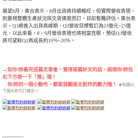
展望8月，東台表示，8月出貨將持續暢旺，但實際營收表現，
則要視整體生產狀況與交貨速度而訂，目前暫難評估。東台表
示，Q3將進入出貨高峰期，Q3營收目標暫訂為23億元~25億
元，以此來看，8、9月營收表現也將相當亮眼，預估Q3營收
將可望較Q2再成長約10％~20％。
→如你/妳看完這篇文章後，覺得是篇好文的話，麻煩你/妳在
右下方按一下「推」哦！
你/妳的一個小動作，都是鼓勵版主創作的動力哦！
★點選以
下圖片即可訂購去～