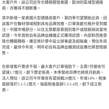
大客戶外，該公司近年也積極開發美國、歐洲的區域型通路
商，亦獲得不錯斬獲。
其中新增一家美國大型通路商客戶，第四季可望開始出貨，因
該客戶在醫材領域相對具有品牌效應，訂單貢獻也格外受到關
注。中國市場部分，以往五鼎都是靠個別客戶或經銷商送當地
認證，今年首款自有品牌血糖儀正式獲得認證，內部對西進登
陸也轉趨積極，確定將於華中設立辦事處及組裝廠，預估年底
完成，最快今年底、明年初自有品牌血糖測試設備也將登陸銷
售。
在新增客戶需求不弱，最大客戶訂單強勁下，五鼎
7
月營收可
望達
1.7
億元，創下歷史新高，本季營收目標也將逐月創高，
法人預估，該公司今年營收有望挑戰
20
億元，年增
14%
，稅後
盈餘落於
5.1-5.2
億元，每股稅後盈餘
5.3-5.4
元，創下成立新
高。