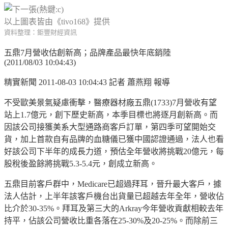
以上圖表皆由《tivo168》提供
資料整理：鉅豐財經資訊
五鼎7月營收估創新高；品牌產品最快年底銷陸
(2011/08/03 10:04:43)
精實新聞 2011-08-03 10:04:43 記者 蕭燕翔 報導
不受歐美景氣疑慮衝擊，醫療器材廠五鼎
(1733)7
月營收有望
站上
1.7
億元，創下歷史新高，本季目標也將逐月創新高。而
因該公司接獲美系大型通路商客戶訂單，第四季可望開始交
貨，加上首款自有品牌的血糖儀已獲中國認證通過，法人也看
好該公司下半年的成長力道，預估全年營收將挑戰
20
億元，每
股稅後盈餘將挑戰
5.3-5.4
元，創成立新高。
五鼎目前客戶群中，
Medicare
已超過拜耳，晉升最大客戶，據
法人估計，上半年該客戶機台出貨量已超越去年全年，營收佔
比介於
30-35%
。拜耳及第三大的
Arkray
今年營收貢獻相較去年
持平，佔該公司營收比重各落在
25-30%
及
20-25%
。而除前三