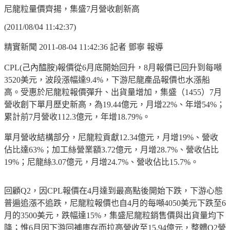
尼龍粒量價齊揚，集盛7月營收創新高
(2011/08/04 11:42:37)
精實新聞 2011-08-04 11:42:36 記者 鄧寧 報導
CPL(己內醯胺)報價從6月底開始回升，8月報價已回升到每噸
3520美元，波段漲幅達9.4%，下游尼龍產品報價也水漲船
高。受惠於尼龍粒報價彈升、出貨量增加，集盛（1455）7月
營收創下單月歷史新高，為19.44億元，月增22%、年增54%；
累計前7月營收112.3億元，年增18.79%。
單月營收結構部分，尼龍粒貢獻12.34億元，月增19%、營收
佔比達63%；加工絲營業額3.72億元，月增28.7%、營收佔比
19%；尼龍絲3.07億元，月增24.7%、營收佔比15.7%。
回顧Q2，因CPL報價在4月達到最高點後開始下跌，下游心態
普遍追漲不追跌，尼龍粒報價也自4月的每噸4050美元下跌至6
月的3500美元，跌幅達15%，集盛尼龍粒銷售價與出貨量均下
降；惟6月因下游回補庫存而拉高營收至15.94億元，整體Q2營