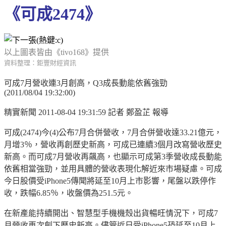
《可成2474》
以上圖表皆由《tivo168》提供
資料整理：鉅豐財經資訊
可成7月營收連3月創高，Q3成長動能依舊強勁
(2011/08/04 19:32:00)
精實新聞 2011-08-04 19:31:59 記者 鄭盈芷 報導
可成(2474)今(4)公布7月合併營收，7月合併營收達33.21億元，
月增3％，營收再創歷史新高，可成已連續3個月改寫營收歷史
新高。而可成7月營收再飆高，也顯示可成第3季營收成長動能
依舊相當強勁，並用具體的營收表現化解近來市場疑慮。可成
今日股價受iPhone5傳聞將延至10月上市影響，尾盤以跌停作
收，跌幅6.85％，收盤價為251.5元。
在新產能持續開出、智慧型手機機殼出貨暢旺情況下，可成7
月營收再次創下歷史新高。儘管近日受iPhone5恐延至10月上