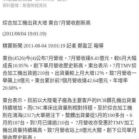
資料整理：鉅豐財經資訊
綜合加工機出貨大增 東台7月營收創新高
(2011/08/04 19:01:19)
精實新聞 2011-08-04 19:01:19 記者 鄭盈芷 報導
東台(4526)今(4)公布7月營收，7月營收達8.41億元，較6月大幅
成長10.95％，創下單月營收歷史新高。東台表示，7月TMV綜
合加工機出貨逾210台，出貨量較上月大增12％，致7月營收一
舉飆上8億元。東台累計前7個月營收達42.64億元，年增率
20.68%。
東台表示，目前以大陸電子廠為主要客戶的PCB鑽孔機出貨量
持續增加，而CNC車床出貨量則相對持穩，至於綜合加工機
則在鴻海(2317)大單挹注下，整體出貨量從5月的100多台、6
月的187台，到7月已達逾210台， 7月營收亦受惠於TMV加工
機出貨量持續飆高，致7月營收站上8億元大關，創下公司單月
營收歷史新高。