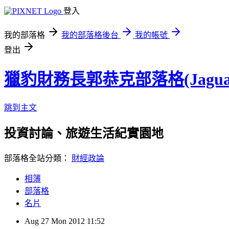
登入
我的部落格
我的部落格後台
我的帳號
登出
獵豹財務長郭恭克部落格(Jaguar
跳到主文
投資討論、旅遊生活紀實園地
部落格全站分類：
財經政論
相簿
部落格
名片
Aug
27
Mon
2012
11:52