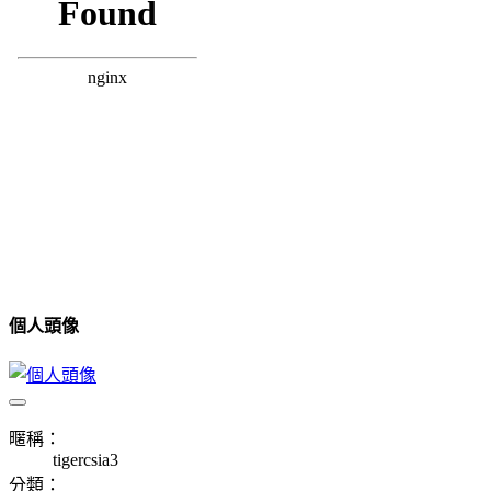
個人頭像
暱稱：
tigercsia3
分類：