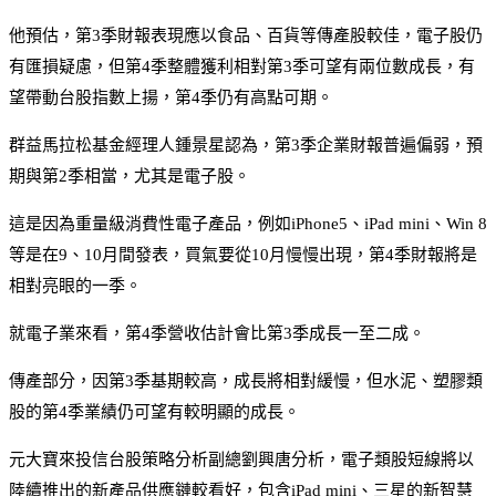
他預估，第3季財報表現應以食品、百貨等傳產股較佳，電子股仍
有匯損疑慮，但第4季整體獲利相對第3季可望有兩位數成長，有
望帶動台股指數上揚，第4季仍有高點可期。
群益馬拉松基金經理人鍾景星認為，第3季企業財報普遍偏弱，預
期與第2季相當，尤其是電子股。
這是因為重量級消費性電子產品，例如iPhone5、iPad mini、Win 8
等是在9、10月間發表，買氣要從10月慢慢出現，第4季財報將是
相對亮眼的一季。
就電子業來看，第4季營收估計會比第3季成長一至二成。
傳產部分，因第3季基期較高，成長將相對緩慢，但水泥、塑膠類
股的第4季業績仍可望有較明顯的成長。
元大寶來投信台股策略分析副總劉興唐分析，電子類股短線將以
陸續推出的新產品供應鏈較看好，包含iPad mini、三星的新智慧