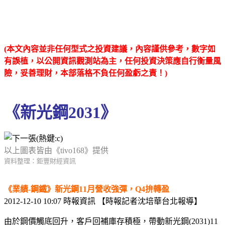
(本文內容並非任何型式之投資建議，內容謹供參考，數字如
有誤植，以公開資訊觀測站為主，任何投資決策應自行衡量風
險，妥善理財，本部落格不負任何盈虧之責！)
《新光鋼2031》
以上圖表皆由《tivo168》提供
資料整理：鉅豐財經資訊
《業績-鋼鐵》新光鋼11月營收強彈，Q4拚轉盈
2012-12-10 10:07 時報資訊 【時報記者沈培華台北報導】
由於鋼價觸底回升，客戶回補庫存積極，帶動新光鋼(2031)11