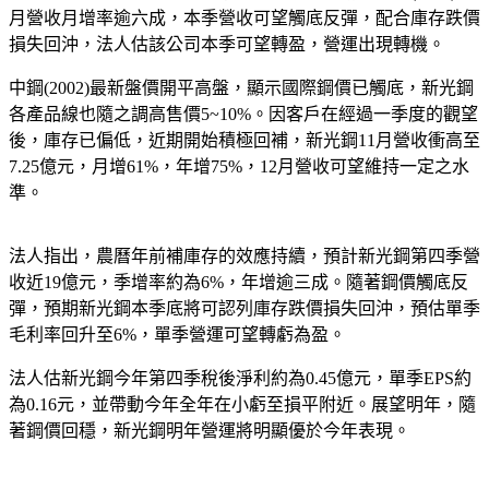
月營收月增率逾六成，本季營收可望觸底反彈，配合庫存跌價
損失回沖，法人估該公司本季可望轉盈，營運出現轉機。
中鋼(2002)最新盤價開平高盤，顯示國際鋼價已觸底，新光鋼
各產品線也隨之調高售價5~10%。因客戶在經過一季度的觀望
後，庫存已偏低，近期開始積極回補，新光鋼11月營收衝高至
7.25億元，月增61%，年增75%，12月營收可望維持一定之水
準。
法人指出，農曆年前補庫存的效應持續，預計新光鋼第四季營
收近19億元，季增率約為6%，年增逾三成。隨著鋼價觸底反
彈，預期新光鋼本季底將可認列庫存跌價損失回沖，預估單季
毛利率回升至6%，單季營運可望轉虧為盈。
法人估新光鋼今年第四季稅後淨利約為0.45億元，單季EPS約
為0.16元，並帶動今年全年在小虧至損平附近。展望明年，隨
著鋼價回穩，新光鋼明年營運將明顯優於今年表現。