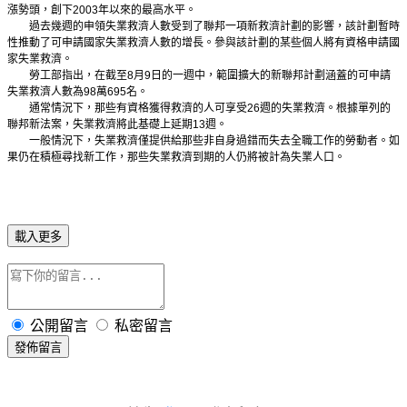
漲勢頭，創下
2003
年以來的最高水平。
過去幾週的申領失業救濟人數受到了聯邦一項新救濟計劃的影響，該計劃暫時
性推動了可申請國家失業救濟人數的增長。參與該計劃的某些個人將有資格申請國
家失業救濟。
勞工部指出，在截至
8
月
9
日
的一週中，範圍擴大的新聯邦計劃涵蓋的可申請
失業救濟人數為
98
萬
695
名。
通常情況下，那些有資格獲得救濟的人可享受
26
週的失業救濟。根據單列的
聯邦新法案，失業救濟將此基礎上延期
13
週。
一般情況下，失業救濟僅提供給那些非自身過錯而失去全職工作的勞動者。如
果仍在積極尋找新工作，那些失業救濟到期的人仍將被計為失業人口。
載入更多
公開留言
私密留言
發佈留言