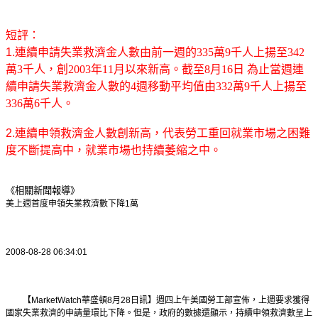
短評：
1.
連續申請失業救濟金人數由前一週的
335
萬
9
千人上揚至
342
萬
3
千人，創
2003
年
11
月以來新高。截至
8
月
16
日 為止當週連
續申請失業救濟金人數的
4
週移動平均值由
332
萬
9
千人上揚至
336
萬
6
千人。
2.
連續申領救濟金人數創新高，代表勞工重回就業市場之困難
度不斷提高中，就業市場也持續萎縮之中。
《相關新聞報導》
美上週首度申領失業救濟數下降
1
萬
2008-08-28 06:34:01
【
MarketWatch
華盛頓
8
月
28
日
訊】週四上午美國勞工部宣佈，上週要求獲得
國家失業救濟的申請量環比下降。但是，政府的數據還顯示，持續申領救濟數呈上