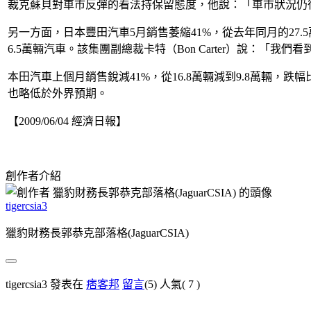
裁克蘇貝對車市反彈的看法持保留態度，他說：「車市狀況仍
另一方面，日本豐田汽車5月銷售萎縮41%，從去年同月的27
6.5萬輛汽車。該集團副總裁卡特（Bon Carter）說：「我
本田汽車上個月銷售銳減41%，從16.8萬輛減到9.8萬輛，
也略低於外界預期。
【2009/06/04 經濟日報】
創作者介紹
tigercsia3
獵豹財務長郭恭克部落格(JaguarCSIA)
tigercsia3 發表在
痞客邦
留言
(5)
人氣(
7
)