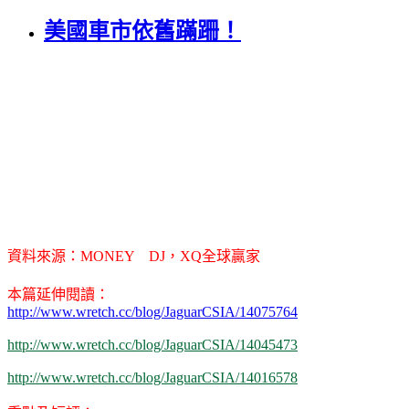
美國車市依舊蹣跚！
資料來源：MONEY DJ，XQ全球贏家
本篇延伸閱讀：
http://www.wretch.cc/blog/JaguarCSIA/14075764
http://www.wretch.cc/blog/JaguarCSIA/14045473
http://www.wretch.cc/blog/JaguarCSIA/14016578