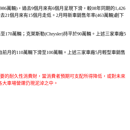
為986萬輛)，過去9個月來有6個月呈現下滑，較08年同期的1,426
去21個月來有15個月走低。2月時新車銷售年率(463萬輛)創下
170萬輛；克萊斯勒(Chrysler)持平於90萬輛。上述三家車廠5
nda)自前月的110萬輛下滑至100萬輛。上述三家車廠5月輕型車銷售
重要的耐久性消費財，當消費者預期可支配所得降低，或對未來
各大車場營運仍現泥淖之中。