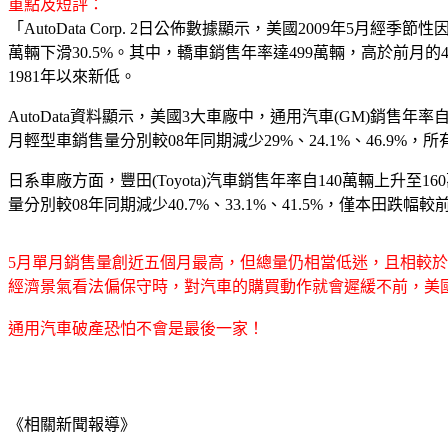
重點及短評：
「
AutoData Corp. 2日公佈數據顯示，美國2009年5月
萬輛下滑30.5%。其中，轎車銷售年率達499萬輛，高於前月的4
1981年以來新低。
AutoData資料顯示，美國3大車廠中，通用汽車(GM)銷售年率自前
月輕型車銷售量分別較08年同期減少29%、24.1%、46.9%
日系車廠方面，豐田(Toyota)汽車銷售年率自140萬輛上升至16
量分別較08年同期減少40.7%、33.1%、41.5%，僅本田跌
5月單月銷售量創近五個月最高，但總量仍相當低迷，且相較於
經濟景氣看法偏保守時，對汽車的購買動作就會遲緩不前，美
通用汽車破產恐怕不會是最後一家！
《相關新聞報導》