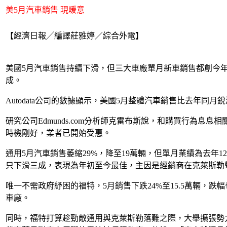
美5月汽車銷售 現暖意
【經濟日報╱編譯莊雅婷／綜合外電】
美國5月汽車銷售持續下滑，但三大車廠單月新車銷售都創今
成。
Autodata公司的數據顯示，美國5月整體汽車銷售比去年同月
研究公司Edmunds.com分析師克雷布斯說，和購買行為
時機剛好，業者已開始受惠。
通用5月汽車銷售萎縮29%，降至19萬輛，但單月業績為去年1
只下滑三成，表現為年初至今最佳，主因是經銷商在克萊斯勒
唯一不需政府紓困的福特，5月銷售下跌24%至15.5萬輛，
車廠。
同時，福特打算趁勁敵通用與克萊斯勒落難之際，大舉擴張勢