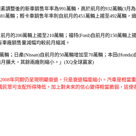
經季節性因素調整後的新車銷售年率為991萬輛，高於前月的932萬輛(3月
81萬輛；輕卡車銷售年率則自前月的451萬輛上揚至492萬輛，過
月的200萬輛上揚至210萬輛；福特(Ford)自前月的150萬輛上揚至
，所有車廠銷售量減幅均較前月縮減。
0萬輛；日產(Nissan)自前月的50萬輛增加至70萬輛；本田(Ho
幅較前月擴大，其餘兩廠則縮小。」(XQ全球贏家)
2008年同期仍呈現明顯衰退，只是衰退幅度縮小。汽車是相當
國民眾可支配所得降低，加上對未來的信心變得相當脆弱，這使