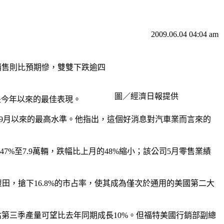
2009.06.04 04:04 am
銷售則比預期慘，雙雙下跌逾四
圖／經濟日報提供
也是今年以來的最佳表現。
去年9月以來的最高水準。他指出，這個好消息對汽車業而言來的
7%至7.9萬輛，跌幅比上月的48%縮小；該公司5月零售業績
豐田，搶下16.8%的市占率，使其成為僅次於通用的美國第二大
第三季產量可望比去年同期成長10%。但福特美國行銷部副總