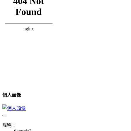
個人頭像
暱稱：
tigercsia3