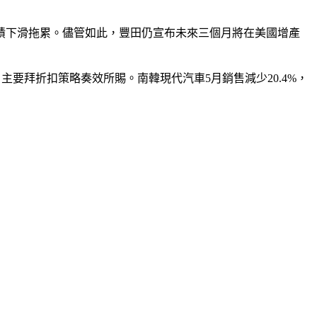
車業績下滑拖累。儘管如此，豐田仍宣布未來三個月將在美國增產
，主要拜折扣策略奏效所賜。南韓現代汽車5月銷售減少20.4%，