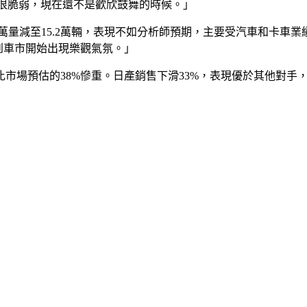
很脆弱，現在還不是歡欣鼓舞的時候。」
.5萬量減至15.2萬輛，表現不如分析師預期，主要受汽車和卡
們看到車市開始出現樂觀氣氛。」
跌幅比市場預估的38%慘重。日產銷售下滑33%，表現優於其他對手