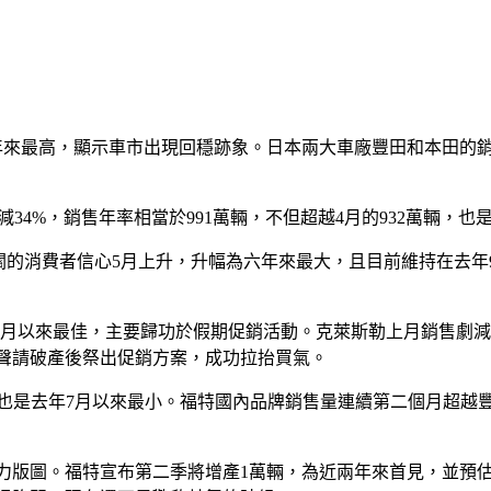
年來最高，顯示車市出現回穩跡象。日本兩大車廠豐田和本田的
銳減34%，銷售年率相當於991萬輛，不但超越4月的932萬輛，
息息相關的消費者信心5月上升，升幅為六年來最大，且目前維持在
2月以來最佳，主要歸功於假期促銷活動。克萊斯勒上月銷售劇減4
聲請破產後祭出促銷方案，成功拉抬買氣。
跌幅也是去年7月以來最小。福特國內品牌銷售量連續第二個月超越
力版圖。福特宣布第二季將增產1萬輛，為近兩年來首見，並預估