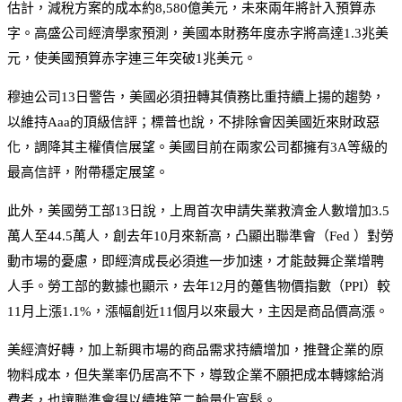
估計，減稅方案的成本約8,580億美元，未來兩年將計入預算赤
字。高盛公司經濟學家預測，美國本財務年度赤字將高達1.3兆美
元，使美國預算赤字連三年突破1兆美元。
穆迪公司13日警告，美國必須扭轉其債務比重持續上揚的趨勢，
以維持Aaa的頂級信評；標普也說，不排除會因美國近來財政惡
化，調降其主權債信展望。美國目前在兩家公司都擁有3A等級的
最高信評，附帶穩定展望。
此外，美國勞工部13日說，上周首次申請失業救濟金人數增加3.5
萬人至44.5萬人，創去年10月來新高，凸顯出聯準會（Fed ）對勞
動市場的憂慮，即經濟成長必須進一步加速，才能鼓舞企業增聘
人手。勞工部的數據也顯示，去年12月的躉售物價指數（PPI）較
11月上漲1.1%，漲幅創近11個月以來最大，主因是商品價高漲。
美經濟好轉，加上新興市場的商品需求持續增加，推聲企業的原
物料成本，但失業率仍居高不下，導致企業不願把成本轉嫁給消
費者，也讓聯準會得以續推第二輪量化寬鬆。