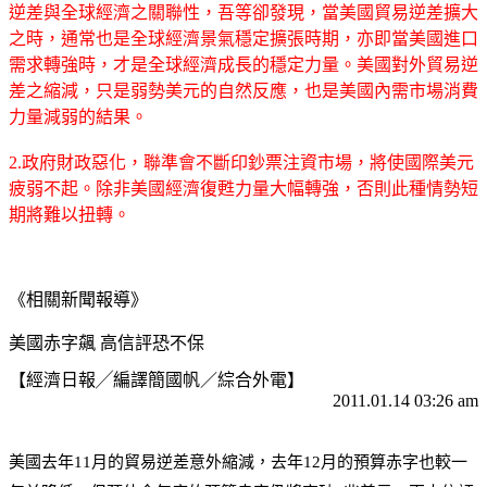
逆差與全球經濟之關聯性，吾等卻發現，當美國貿易逆差擴大
之時，通常也是全球經濟景氣穩定擴張時期，亦即當美國進口
需求轉強時，才是全球經濟成長的穩定力量。美國對外貿易逆
差之縮減，只是弱勢美元的自然反應，也是美國內需市場消費
力量減弱的結果。
2.政府財政惡化，聯準會不斷印鈔票注資市場，將使國際美元
疲弱不起。除非美國經濟復甦力量大幅轉強，否則此種情勢短
期將難以扭轉。
《相關新聞報導》
美國赤字飆 高信評恐不保
【經濟日報╱編譯簡國帆／綜合外電】
2011.01.14 03:26 am
美國去年11月的貿易逆差意外縮減，去年12月的預算赤字也較一