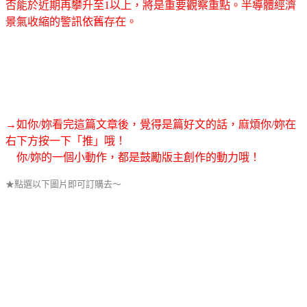
否能於近期再攀升至1以上，將是重要觀察重點。半導體經濟
景氣收縮的警訊依舊存在。
→如你/妳看完這篇文章後，覺得是篇好文的話，麻煩你/妳在
右下方按一下「推」哦！
你/妳的一個小動作，都是鼓勵版主創作的動力哦！
★點選以下圖片即可訂購去～