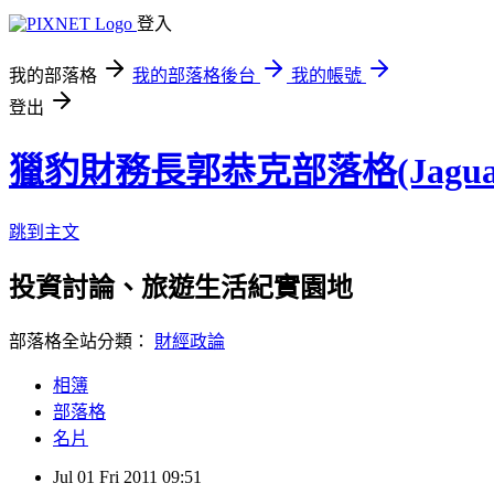
登入
我的部落格
我的部落格後台
我的帳號
登出
獵豹財務長郭恭克部落格(Jaguar
跳到主文
投資討論、旅遊生活紀實園地
部落格全站分類：
財經政論
相簿
部落格
名片
Jul
01
Fri
2011
09:51