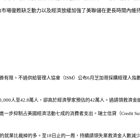
勞動力市場復甦缺乏動力以及經濟放緩加強了美聯儲在更長時間內維
有限。不過供給管理人協會（ISM）公布6月芝加哥採購經理人指數
,000人至42.8萬人，卻高於經濟學家預估的42萬人。過請領救濟
步抑制占美國經濟活動七成的消費者支出。瑞士信貸（Credit Su
就業比裁掉的多。至18日止的一周，持續請領失業救濟金人數減少1.