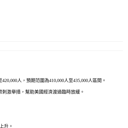
000人，預期范圍為410,000人至435,000人區間。
幣刺激舉措，幫助美國經濟渡過臨時放緩。
數上升。