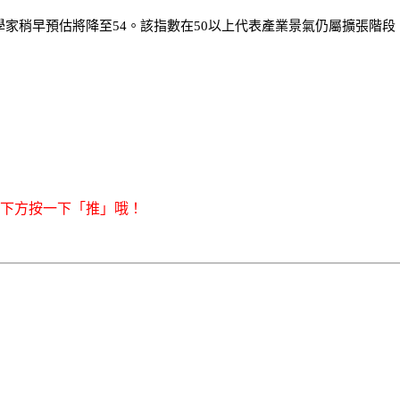
，經濟學家稍早預估將降至54。該指數在50以上代表產業景氣仍屬擴張
右下方按一下「推」哦！