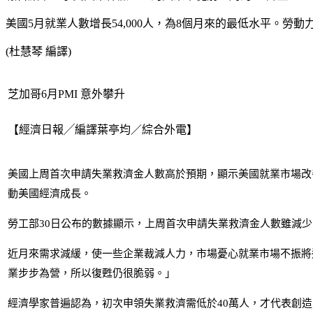
美國5月就業人數增長54,000人，為8個月來的最低水平。
(杜慧琴 編譯)
芝加哥6月PMI 意外攀升
【經濟日報╱編譯葉亭均／綜合外電】
美國上周首次申請失業救濟金人數高於預期，顯示美國就業市場改善
動美國經濟成長。
勞工部30日公布的數據顯示，上周首次申請失業救濟金人數雖減少1
近月來需求減緩，使一些企業裁減人力，市場憂心就業市場不振將進一
業步步為營，所以復甦仍很脆弱。」
經濟學家普遍認為，初次申領失業救濟需低於40萬人，才代表創造的