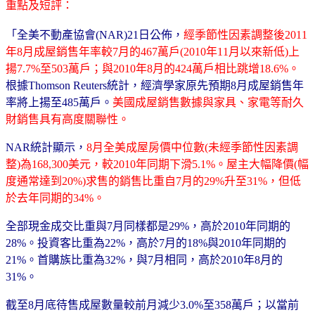
重點及短評：
「
全美不動產協會(NAR)21日公佈，
經季節性因素調整後2011
年8月成屋銷售年率較7月的467萬戶(2010年11月以來新低)上
揚7.7%至503萬戶；與2010年8月的424萬戶相比跳增18.6%。
根據Thomson Reuters統計，經濟學家原先預期8月成屋銷售年
率將上揚至485萬戶。
美國成屋銷售數據與家具、家電等耐久
財銷售具有高度關聯性。
NAR統計顯示，
8月全美成屋房價中位數(未經季節性因素調
整)為168,300美元，較2010年同期下滑5.1%
。屋主大幅降價(幅
度通常達到20%)求售的銷售比重自7月的29%升至31%，但低
於去年同期的34%。
全部現金成交比重與7月同樣都是29%，高於2010年同期的
28%。投資客比重為22%，高於7月的18%與2010年同期的
21%。首購族比重為32%，與7月相同，高於2010年8月的
31%。
截至8月底待售成屋數量較前月減少3.0%至358萬戶；以當前