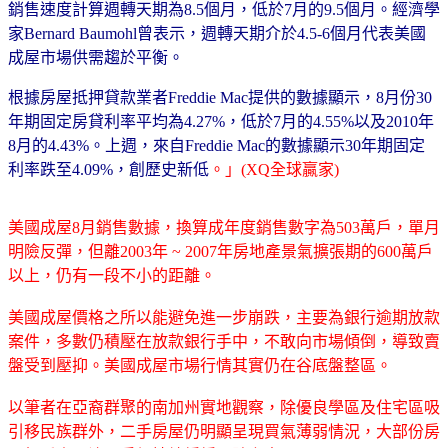
銷售速度計算週轉天期為8.5個月，低於7月的9.5個月。經濟學
家Bernard Baumohl曾表示，週轉天期介於4.5-6個月代表美國
成屋市場供需趨於平衡。
根據房屋抵押貸款業者Freddie Mac提供的數據顯示，8月份30
年期固定房貸利率平均為4.27%，低於7月的4.55%以及2010年
8月的4.43%。上週，來自Freddie Mac的數據顯示30年期固定
利率跌至4.09%，創歷史新低
。」(XQ全球贏家)
美國成屋8月銷售數據，換算成年度銷售數字為503萬戶，單月
明險反彈，但離2003年 ~ 2007年房地產景氣擴張期的600萬戶
以上，仍有一段不小的距離。
美國成屋價格之所以能避免進一步崩跌，主要為銀行逾期放款
案件，多數仍積壓在放款銀行手中，不敢向市場傾倒，導致賣
盤受到壓抑。美國成屋市場行情其實仍在谷底盤整區。
以筆者在亞裔群聚的南加州實地觀察，除優良學區及住宅區吸
引移民族群外，二手房屋仍明顯呈現買氣薄弱情況，大部份房