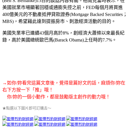
(Ben S. Bernanke)13日的談話內容有關。柏南克當時表示，在
美國就業市場顯著回穩或通膨失控之前，FED每個月將買進
400億美元的不動產抵押貸款證券(Mortgage Backed Securities；
MBS)，希望藉此達到提振房市、刺激經濟活動的目的。
美國失業率已連續43個月高於8%，創經濟大蕭條以來最長紀
錄，高於美國總統歐巴馬(Barack Obama)上任時的7.7%。
→如你/妳看完這篇文章後，覺得是篇好文的話，麻煩你/妳在
右下方按一下「推」哦！
你/妳的一個小動作，都是鼓勵版主創作的動力哦！
★點選以下圖片即可訂購去～