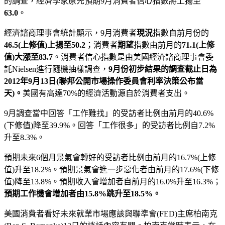
的調查，經濟學家原先預期9月消費者信心指數將上揚至
63.0
。
經濟諮商理事會統計顯示，9月消費者
現況
指數自前月份的
46.5(上修值)上揚至50.2
；消費者
期望
指數由前月的
71.1(上修
值)大漲至83.7
。消費者信心指數是由美國經濟諮商理事會委
託Nielsen進行隨機抽樣調查，
9月份初步結果的調查截止日為
2012年9月13日(聯邦公開市場操作委員會利率決策公布當
天)。
美國有高達70%的經濟活動源自於消費者支出。
9月調查當中回答「工作難找」的受訪者比例由前月的40.6%
(下修值)降至39.9%。回答「工作很多」的受訪者比例自7.2%
升至8.3%。
預期未來6個月景氣會轉好的受訪者比例由前月的16.7%(上修
值)升至18.2%。預期景氣會進一步惡化者由前月的17.6%(下修
值)降至13.8%。預期收入會增加者自前月的16.0%升至16.3%；
預期工作機會增加者由15.8%跳升至18.5%。
美國消費者看好未來就業市場應該與聯準會(FED)主席柏南克