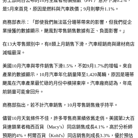
勞工部同日公布的10月生產者物價指數（PPI ）意外下滑0.2%，
是5月來首見，原因是燃料與汽車跌價；9月則攀升1.1%。
商務部表示：「即使我們無法區分珊蒂帶來的影響，但我們從企
業接獲的數據顯示，颶風對零售銷售數據有正、負面影響。」
在13大零售類別中，有8類上月銷售下滑，汽車經銷商與建材商店
減幅最深。
美國10月汽車與零件銷售下滑1.5%，不如9月1.7%的增幅。來自
產業的數據顯示，10月汽車年化銷量降至1,420萬輛，原因是珊蒂
颶風在汽車產業最忙碌的月份中橫掃東岸。汽車廠商認為，年底
前銷量可能會回升。
商務部指出，若不計汽車銷售，10月零售銷售幾乎持平。
儘管10月天氣條件不佳，許多零售商業績依舊走俏。美國第2大百
貨連鎖業者梅西百貨（Macy's）同店銷售成長4.1%，高於分析師
預期的4%。柯爾百貨（Kohl's）同店銷售則成長3.3%，優於預估