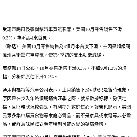
受珊蒂颶風侵襲衝擊汽車買氣影響，美國10月零售銷售下滑
0.3%，為4個月來首見。
（路透）
美國10月零售銷售為4個月來首度下滑，主因是超級颶
風珊蒂衝擊汽車買氣，使第4季初的支出動能減緩。
商務部14日公布，10月零售銷售下滑0.3%，不如9月1.3%的增
幅。分析師原估下滑0.2%。
通用與福特等汽車公司表示，上月銷售下滑可能只是暫時現象，
原因是在步入年終假期銷售旺季之際，就業數據好轉，房價走
揚，且財務狀況較強勁，有利提升家庭信心。報告也顯示，美國
民眾多集中購買食物等家庭必需品，而不是家具或家電等非必需
品，或許意味民眾對明年稅制可能改變的疑慮漸增。