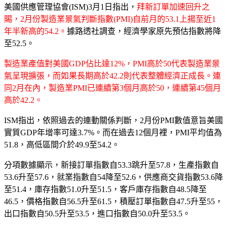
美國供應管理協會(ISM)3月1日指出，
拜新訂單加速回升之
賜，2月份製造業景氣判斷指數(PMI)自前月的53.1上揚至近1
年半新高的54.2。
據路透社調查，經濟學家原先預估指數將降
至52.5。
製造業產值對美國GDP佔比達12%，PMI高於50代表製造業景
氣呈現擴張，而如果長期高於42.2則代表整體經濟正成長。連
同2月在內，製造業PMI已連續第3個月高於50，連續第45個月
高於42.2。
ISM指出，依照過去的連動關係判斷，2月份PMI數值意旨美國
實質GDP年增率可達3.7%。而在過去12個月裡，PMI平均值為
51.8，高低區間介於49.9至54.2。
分項數據顯示，新接訂單指數自53.3跳升至57.8，生產指數自
53.6升至57.6，就業指數自54降至52.6，供應商交貨指數53.6降
至51.4，庫存指數51.0升至51.5，客戶庫存指數自48.5降至
46.5，價格指數自56.5升至61.5，積壓訂單指數自47.5升至55，
出口指數自50.5升至53.5，進口指數自50.0升至53.5。