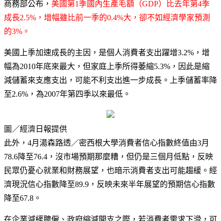
商務部公布，
美國第1季國內生產毛額（GDP）比去年第4季
成長2.5%，增幅雖比前一季的0.4%大，卻不如經濟學家預測
的3%。
美國上季加速成長的主因，是個人消費者支出躍增3.2%，增
幅為2010年底來最大，但家庭上季所得萎縮5.3%，因此是縮
減儲蓄來支應支出，可能不利支出進一步成長。上季儲蓄率降
至2.6%，為2007年第四季以來最低。
圖／經濟日報提供
此外，4月湯森路透／密西根大學消費者信心指數終值由3月
78.6降至76.4，沒市場預期那麼糟，但仍是三個月低點，反映
民眾仍憂心就業和財務展望，也暗示消費者支出可能趨緩。經
濟現況信心指數降至89.9，反映未來半年展望的預期信心指數
降至67.8。
在企業減緩聘僱、政府縮減開支之際，若消費者需求下滑，可