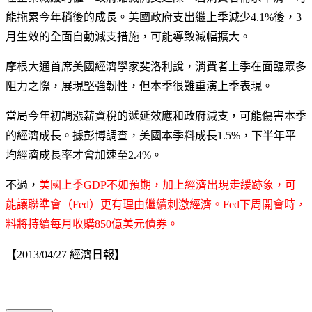
能拖累今年稍後的成長。美國政府支出繼上季減少4.1%後，3
月生效的全面自動減支措施，可能導致減幅擴大。
摩根大通首席美國經濟學家斐洛利說，消費者上季在面臨眾多
阻力之際，展現堅強韌性，但本季很難重演上季表現。
當局今年初調漲薪資稅的遞延效應和政府減支，可能傷害本季
的經濟成長。據彭博調查，美國本季料成長1.5%，下半年平
均經濟成長率才會加速至2.4%。
不過，
美國上季GDP不如預期，加上經濟出現走緩跡象，可
能讓聯準會（Fed）更有理由繼續刺激經濟。Fed下周開會時，
料將持續每月收購850億美元債券。
【2013/04/27 經濟日報】